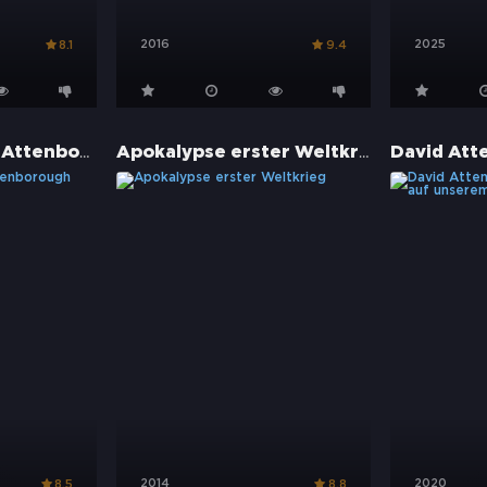
2016
2025
8.1
9.4
Ozean mit David Attenborough
Apokalypse erster Weltkrieg
2014
2020
8.5
8.8