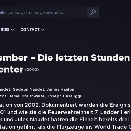
ERIES
CONTACT
tember – Die letzten Stunde
enter
(
2002
)
,
,
audet
Gédéon Naudet
James Hanlon
,
,
tos
Jamal Braithwaite
Joseph Casaliggi
ion von 2002. Dokumentiert werden die Ereigniss
 und wie sie die Feuerwehreinheit 7, Ladder 1 erl
 und Jules Naudet hatten die Einheit bereits drei
tion gefilmt, als die Flugzeuge ins World Trade C