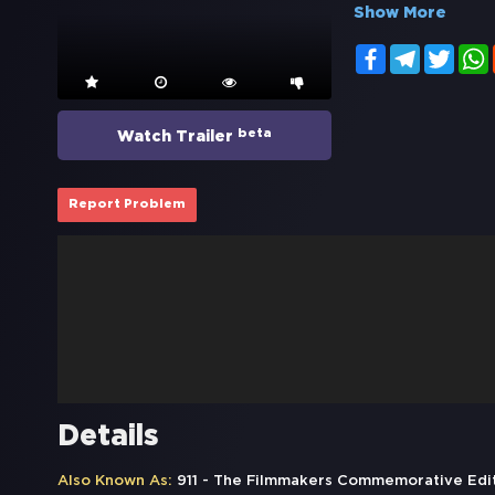
Show More
Facebook
Telegram
Twitt
beta
Watch Trailer
Report Problem
Details
Also Known As:
911 - The Filmmakers Commemorative Edition