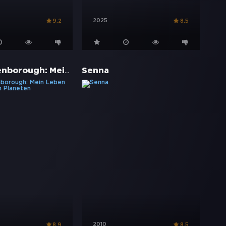
2025
9.2
8.5
David Attenborough: Mein Leben auf unserem Planeten
Senna
2010
8.9
8.5