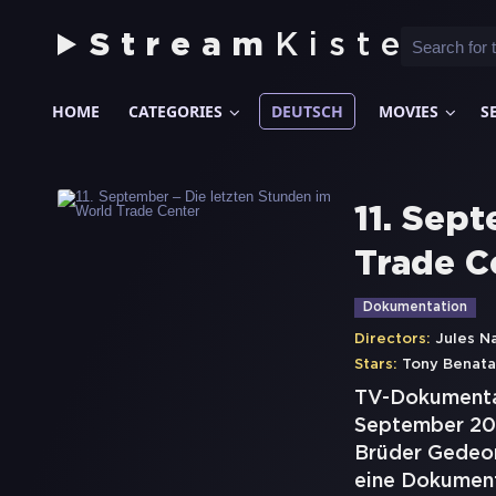
Stream
Kiste
HOME
CATEGORIES
DEUTSCH
MOVIES
S
11. Sep
Trade C
Dokumentation
Directors:
Jules N
Stars:
Tony Benata
TV-Dokumentat
September 2001
Brüder Gedeon
eine Dokumenta