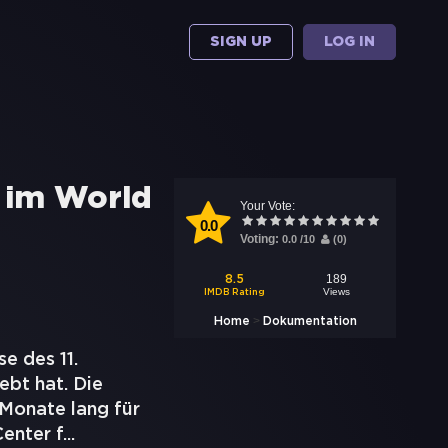
SIGN UP
LOG IN
n im World
Your Vote:
0.0
Voting:
0.0
/
10
(
0
)
189
8.5
Views
IMDB Rating
>
Home
Dokumentation
e des 11.
ebt hat. Die
 Monate lang für
enter f
...