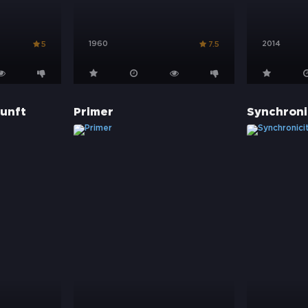
1960
2014
5
7.5
kunft
Primer
Synchroni