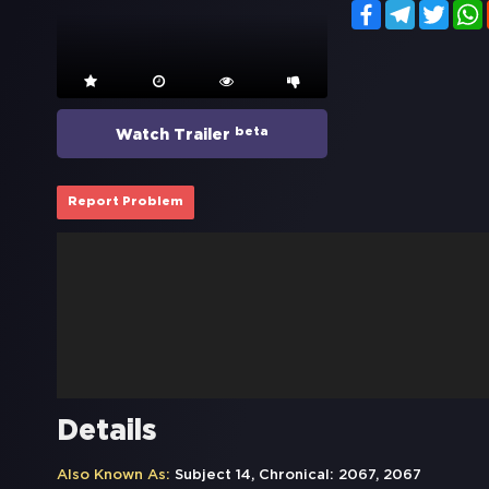
Facebook
Telegram
Twitt
beta
Watch Trailer
Report Problem
Details
Also Known As:
Subject 14, Chronical: 2067, 2067