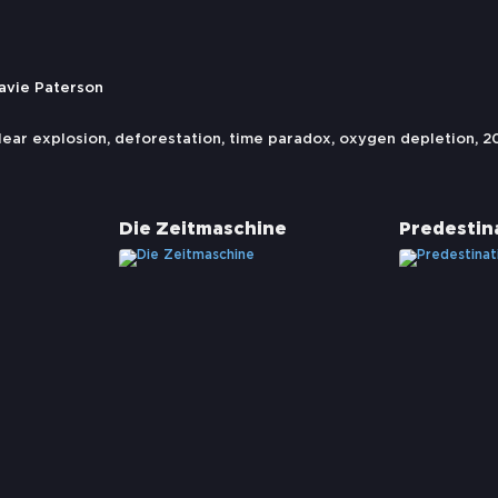
Davie Paterson
lear explosion
,
deforestation
,
time paradox
,
oxygen depletion
,
2
Die Zeitmaschine
Predestin