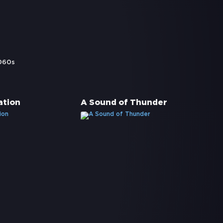
060s
ation
A Sound of Thunder