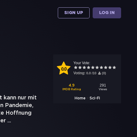
SIGN UP
LOG IN
Your Vote:
0.0
Voting:
0.0
/
10
(
0
)
291
4.9
Views
IMDB Rating
t kann nur mit
>
Home
Sci-Fi
hen Pandemie,
zte Hoffnung
der
...