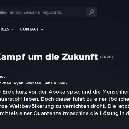
ERIES
CONTACT
Kampf um die Zukunft
(
2020
)
ney
,
,
McPhee
Ryan Kwanten
Sana'a Shaik
e Erde kurz vor der Apokalypse, und die Menschhei
uerstoff leben. Doch dieser führt zu einer tödlic
nze Weltbevölkerung zu vernichten droht. Die let
 mittels einer Quantenzeitmaschine die Lösung in 