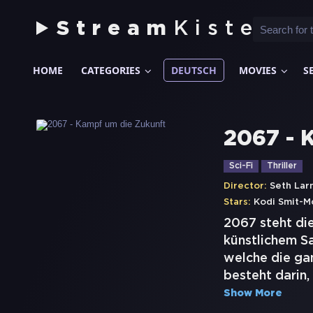
Stream
Kiste
HOME
CATEGORIES
DEUTSCH
MOVIES
S
2067 - 
Sci-Fi
Thriller
Director:
Seth Lar
Stars:
Kodi Smit-
2067 steht di
künstlichem Sa
welche die ga
besteht darin,
Show More