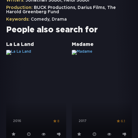
Writers:
Jonathan Sobol, Heidi Sobol
Production:
BUCK Productions, Darius Films, The
Harold Greenberg Fund
Keywords:
Comedy
,
Drama
People also search for
La La Land
Madame
2016
2017
8
6.1