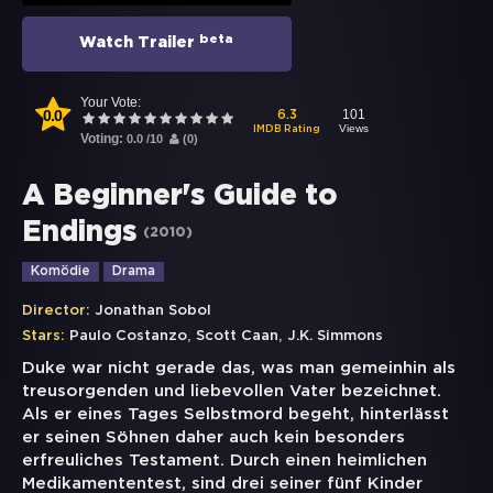
beta
Watch Trailer
Your Vote:
0.0
101
6.3
Views
IMDB Rating
Voting:
0.0
/
10
(
0
)
A Beginner's Guide to
Endings
(
2010
)
Komödie
Drama
Director:
Jonathan Sobol
,
,
Stars:
Paulo Costanzo
Scott Caan
J.K. Simmons
Duke war nicht gerade das, was man gemeinhin als
treusorgenden und liebevollen Vater bezeichnet.
Als er eines Tages Selbstmord begeht, hinterlässt
er seinen Söhnen daher auch kein besonders
erfreuliches Testament. Durch einen heimlichen
Medikamententest, sind drei seiner fünf Kinder