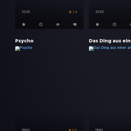
2025
2025
7.8
Psycho
1960
1982
8.5