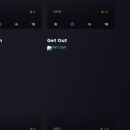
2014
9
8.1
n
Get Out
2017
8
7.8