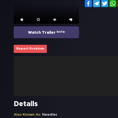
Facebook
Telegram
Twitt
beta
Watch Trailer
Report Problem
Details
Also Known As:
Needles