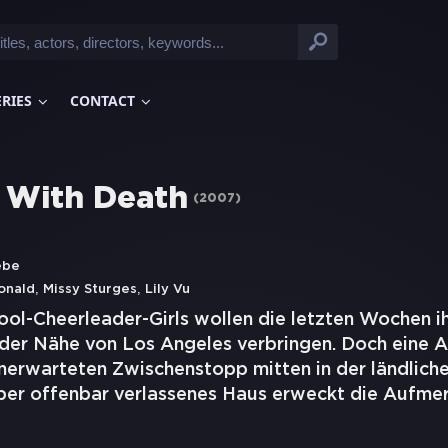
ERIES
CONTACT
 With Death
(
2007
)
ebe
,
,
onald
Missy Sturges
Lily Vu
ol-Cheerleader-Girls wollen die letzten Wochen ih
der Nähe von Los Angeles verbringen. Doch eine 
nerwarteten Zwischenstopp mitten in der ländliche
ber offenbar verlassenes Haus erweckt die Aufm