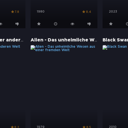
1980
2023
7.8
8.4
Das Ding aus einer anderen Welt
Alien - Das unheimliche Wesen aus einer fremden Welt
Black Swa
1979
2010
8.2
8.5