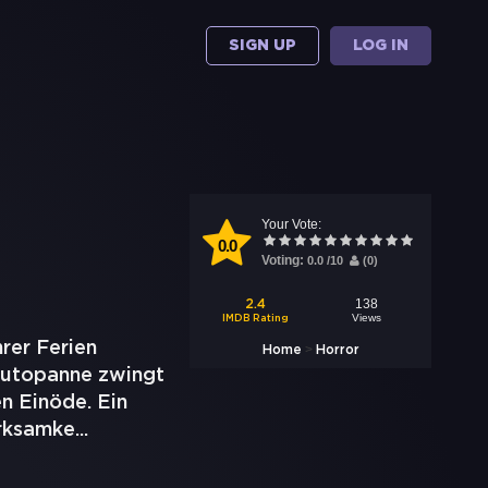
SIGN UP
LOG IN
Your Vote:
0.0
Voting:
0.0
/
10
(
0
)
138
2.4
Views
IMDB Rating
rer Ferien
>
Home
Horror
Autopanne zwingt
n Einöde. Ein
erksamke
...