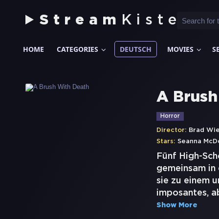
Stream
Kiste
HOME
CATEGORIES
DEUTSCH
MOVIES
S
A Brush
Horror
Director:
Brad Wi
Stars:
Seanna McD
Fünf High-Scho
gemeinsam in 
sie zu einem u
imposantes, a
Show More