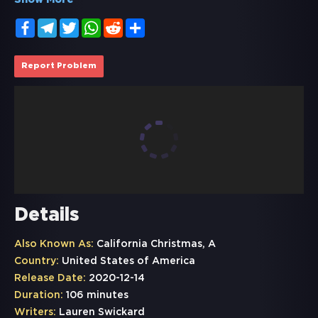
Show More
Facebook
Telegram
Twitter
WhatsApp
Reddit
Share
Report Problem
Details
Also Known As:
California Christmas, A
Country:
United States of America
Release Date:
2020-12-14
Duration:
106 minutes
Writers:
Lauren Swickard