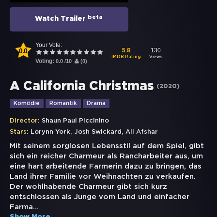
beta
Watch Trailer
Your Vote:
0.0
130
5.8
Views
IMDB Rating
Voting:
0.0
/
10
(
0
)
A California Christmas
(
2020
)
Komödie
Romantik
Drama
Director:
Shaun Paul Piccinino
,
,
Stars:
Lorynn York
Josh Swickard
Ali Afshar
Mit seinem sorglosen Lebensstil auf dem Spiel, gibt
sich ein reicher Charmeur als Rancharbeiter aus, um
eine hart arbeitende Farmerin dazu zu bringen, das
Land ihrer Familie vor Weihnachten zu verkaufen.
Der wohlhabende Charmeur gibt sich kurz
entschlossen als Junge vom Land und einfacher
Farma
...