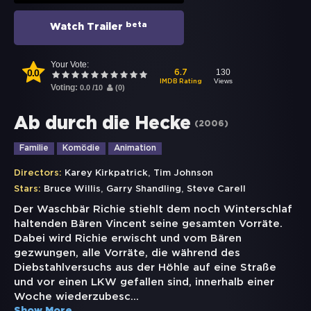
beta
Watch Trailer
Your Vote:
0.0
130
6.7
Views
IMDB Rating
Voting:
0.0
/
10
(
0
)
Ab durch die Hecke
(
2006
)
Familie
Komödie
Animation
,
Directors:
Karey Kirkpatrick
Tim Johnson
,
,
Stars:
Bruce Willis
Garry Shandling
Steve Carell
Der Waschbär Richie stiehlt dem noch Winterschlaf
haltenden Bären Vincent seine gesamten Vorräte.
Dabei wird Richie erwischt und vom Bären
gezwungen, alle Vorräte, die während des
Diebstahlversuchs aus der Höhle auf eine Straße
und vor einen LKW gefallen sind, innerhalb einer
Woche wiederzubesc
...