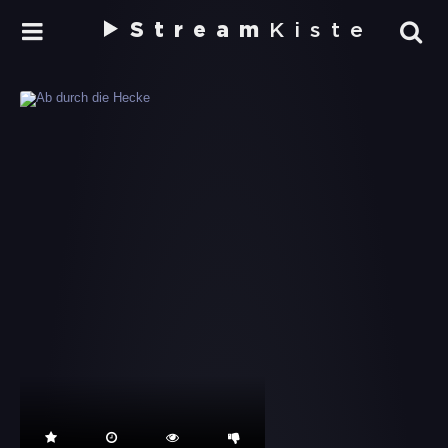
Stream
Kiste