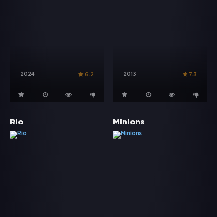
2024
2013
6.2
7.3
Rio
Minions