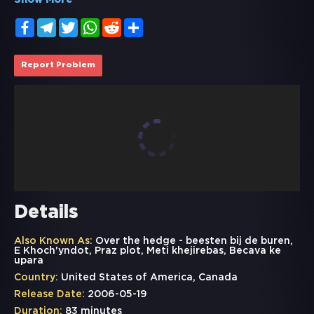
Show More
Facebook
Telegram
Twitter
WhatsApp
Reddit
Share
Report Problem
Details
Also Known As:
Over the hedge - beesten bij de buren,
E Khoch'yndot, Praz plot, Meti khejirebas, Becava ke
upara
Country:
United States of America, Canada
Release Date:
2006-05-19
Duration:
83 minutes