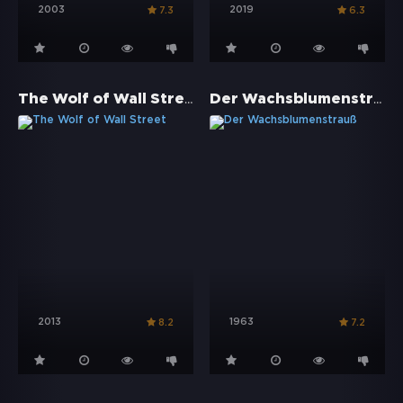
2003
2019
7.3
6.3
The Wolf of Wall Street
Der Wachsblumenstrauß
2013
1963
8.2
7.2