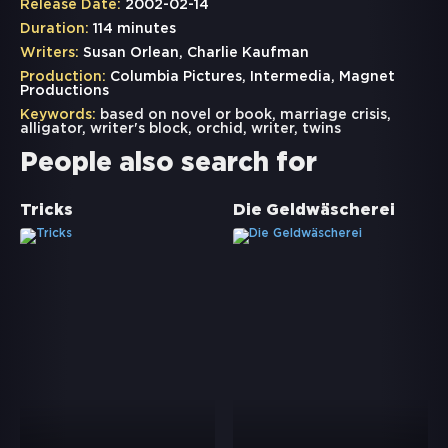
Release Date:
2002-02-14
Duration:
114 minutes
Writers:
Susan Orlean, Charlie Kaufman
Production:
Columbia Pictures, Intermedia, Magnet
Productions
Keywords:
based on novel or book
,
marriage crisis
,
alligator
,
writer's block
,
orchid
,
writer
,
twins
People also search for
Tricks
Die Geldwäscherei