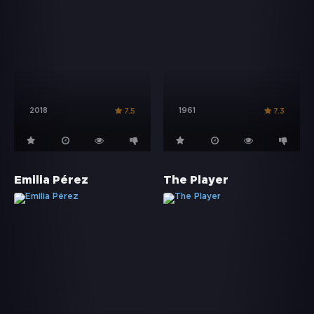
2018
1961
7.5
7.3
Emilia Pérez
The Player