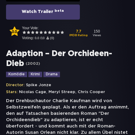
beta
Watch Trailer
Your Vote:
0.0
150
7.7
Views
IMDB Rating
Voting:
0.0
/
10
(
0
)
Adaption – Der Orchideen-
Dieb
(
2002
)
Komödie
Krimi
Drama
Director:
Spike Jonze
,
,
Stars:
Nicolas Cage
Meryl Streep
Chris Cooper
Der Drehbuchautor Charlie Kaufman wird von
Selbstzweifeln geplagt. Als er den Auftrag annimmt,
den auf Tatsachen basierenden Roman "Der
Orchideendieb" zu adaptieren, ist er echt
überfordert - und kommt auch mit der Roman-
Autorin Susan Orlean nicht klar. Zu allem Übel nistet