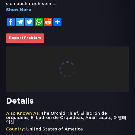
sich auch noch sein
...
Show More
Facebook
Telegram
Twitter
WhatsApp
Reddit
Share
Report Problem
Details
Also Known As:
The Orchid Thief, El ladrón de
orquídeas, El Ladron de Orquideas, Адаптация., 어댑테
이션
Country:
United States of America