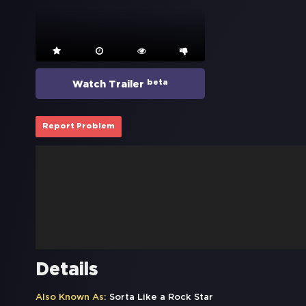
beta
Watch Trailer
Report Problem
Details
Also Known As:
Sorta Like a Rock Star