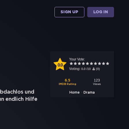
SIGN UP
LOG IN
Your Vote:
0.0
Voting:
0.0
/
10
(
0
)
123
6.5
Views
IMDB Rating
 obdachlos und
>
Home
Drama
n endlich Hilfe