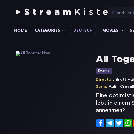
Stream
Kiste
HOME
CATEGORIES
DEUTSCH
MOVIES
S
All Tog
Drama
Director:
Brett Ha
Stars:
Auli'i Crava
Eine optimisti
lebt in einem 
annehmen?
Facebook
Telegram
Twitt