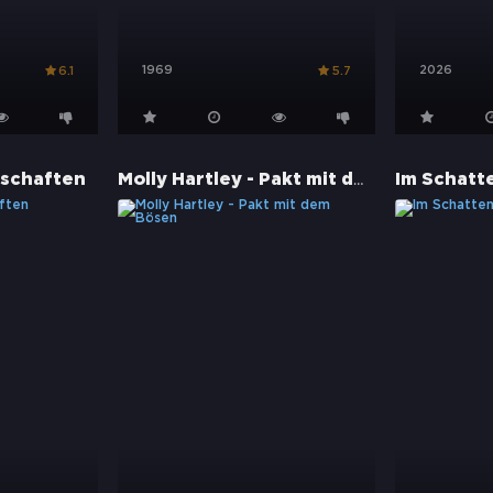
1969
2026
6.1
5.7
Molly Hartley - Pakt mit dem Bösen
bschaften