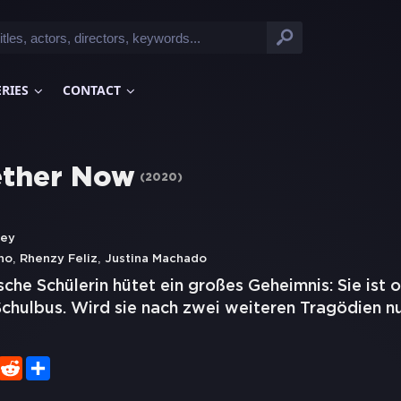
ERIES
CONTACT
ether Now
(
2020
)
ley
,
,
lho
Rhenzy Feliz
Justina Machado
sche Schülerin hütet ein großes Geheimnis: Sie ist
Schulbus. Wird sie nach zwei weiteren Tragödien nu
er
WhatsApp
Reddit
Share