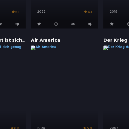
2022
2019
6.1
6.1
OSS 117 - Er selbst ist sich genug
Air America
1990
2007
6.8
5.8