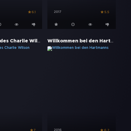
2017
6.1
5.5
Der Krieg des Charlie Wilson
Willkommen bei den Hartmanns
2016
7
6.2