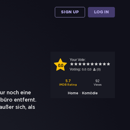
SIGN UP
LOG IN
Your Vote:
0.0
Voting:
0.0
/
10
(
0
)
92
5.7
Views
IMDB Rating
nur noch eine
>
Home
Komödie
büro entfernt.
außer sich, als