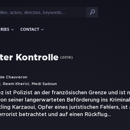
ERIES
CONTACT
ter Kontrolle
(
2016
)
 de Chauveron
,
,
i
Reem Kherici
Medi Sadoun
 ist Polizist an der französischen Grenze und ist 
on seiner langerwarteten Beförderung ins Kriminal
ing Karzaoui, Opfer eines juristischen Fehlers, ist 
errorist betrachtet und auf einen Rückflug
...