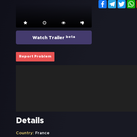
Facebook
Telegram
Twitt
beta
Watch Trailer
Report Problem
Details
Country:
France