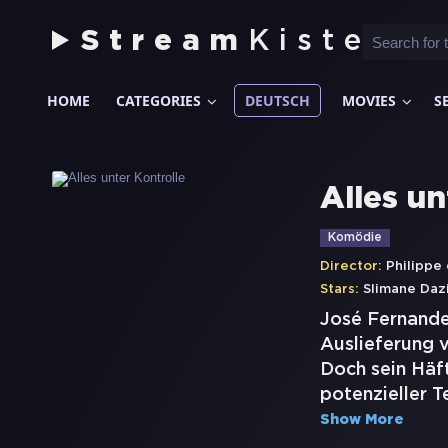
Stream
Kiste
HOME
CATEGORIES
DEUTSCH
MOVIES
S
Alles un
Komödie
Director:
Philippe
Stars:
Slimane Daz
José Fernandez
Auslieferung v
Doch sein Häftl
potenzieller T
Show More