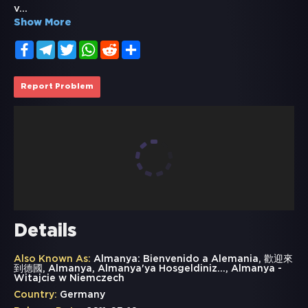
v
...
Show More
Facebook
Telegram
Twitter
WhatsApp
Reddit
Share
Report Problem
Details
Also Known As:
Almanya: Bienvenido a Alemania, 歡迎來
到德國, Almanya, Almanya'ya Hosgeldiniz..., Almanya -
Witajcie w Niemczech
Country:
Germany