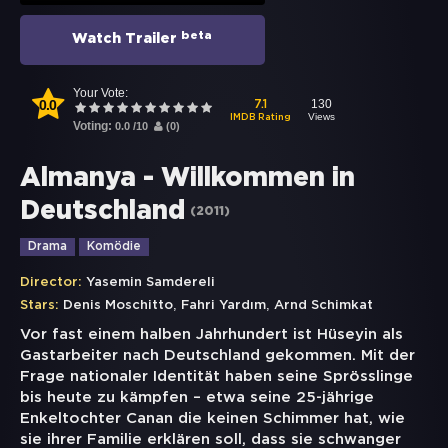
beta
Watch Trailer
Your Vote:
0.0
130
7.1
Views
IMDB Rating
Voting:
0.0
/
10
(
0
)
Almanya - Willkommen in
Deutschland
(
2011
)
Drama
Komödie
Director:
Yasemin Samdereli
,
,
Stars:
Denis Moschitto
Fahri Yardım
Arnd Schimkat
Vor fast einem halben Jahrhundert ist Hüseyin als
Gastarbeiter nach Deutschland gekommen. Mit der
Frage nationaler Identität haben seine Sprösslinge
bis heute zu kämpfen – etwa seine 25-jährige
Enkeltochter Canan die keinen Schimmer hat, wie
sie ihrer Familie erklären soll, dass sie schwanger