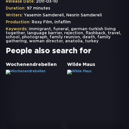
Release Date:
2011-03-10
Duration:
97 minutes
Writers:
Yasemin Samdereli, Nesrin Samdereli
Production:
Roxy Film, Infafilm
Keywords:
immigrant
,
funeral
,
german-turkish living
together
,
language barrier
,
rejection
,
flashback
,
travel
,
school
,
photograph
,
family reunion
,
death
,
family
gathering
,
woman director
,
anatolia
,
turkey
People also search for
Wochenendrebellen
Wilde Maus