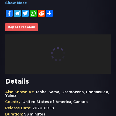
Show More
Facebook
Telegram
Twitter
WhatsApp
Reddit
Share
Report Problem
Details
Also Known As:
Tanha, Sama, Osamocena, Пропавшая,
Yalnız
Country:
United States of America, Canada
Release Date:
2020-09-18
Duration:
98 minutes