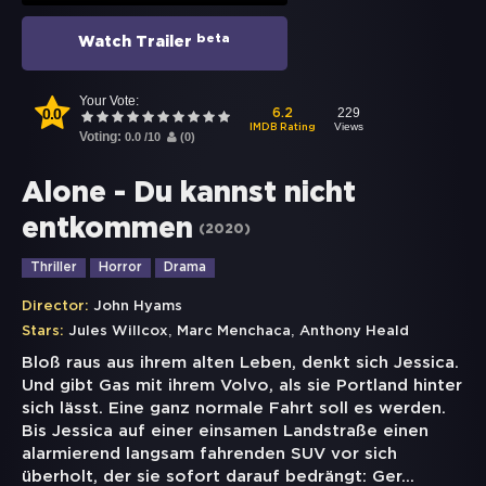
beta
Watch Trailer
Your Vote:
0.0
229
6.2
Views
IMDB Rating
Voting:
0.0
/
10
(
0
)
Alone - Du kannst nicht
entkommen
(
2020
)
Thriller
Horror
Drama
Director:
John Hyams
,
,
Stars:
Jules Willcox
Marc Menchaca
Anthony Heald
Bloß raus aus ihrem alten Leben, denkt sich Jessica.
Und gibt Gas mit ihrem Volvo, als sie Portland hinter
sich lässt. Eine ganz normale Fahrt soll es werden.
Bis Jessica auf einer einsamen Landstraße einen
alarmierend langsam fahrenden SUV vor sich
überholt, der sie sofort darauf bedrängt: Ger
...