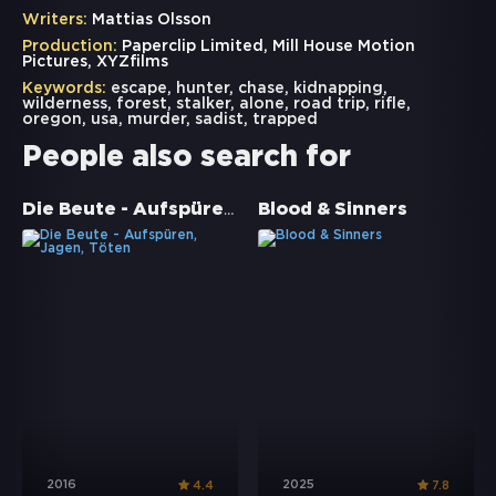
Writers:
Mattias Olsson
Production:
Paperclip Limited, Mill House Motion
Pictures, XYZfilms
Keywords:
escape
,
hunter
,
chase
,
kidnapping
,
wilderness
,
forest
,
stalker
,
alone
,
road trip
,
rifle
,
oregon
,
usa
,
murder
,
sadist
,
trapped
People also search for
Die Beute - Aufspüren, Jagen, Töten
Blood & Sinners
2016
2025
4.4
7.8