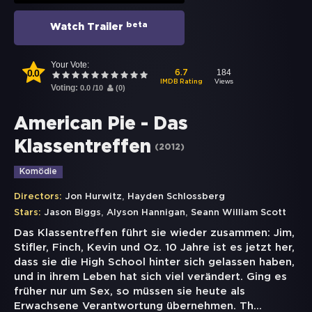
beta
Watch Trailer
Your Vote:
0.0
184
6.7
Views
IMDB Rating
Voting:
0.0
/
10
(
0
)
American Pie - Das
Klassentreffen
(
2012
)
Komödie
,
Directors:
Jon Hurwitz
Hayden Schlossberg
,
,
Stars:
Jason Biggs
Alyson Hannigan
Seann William Scott
Das Klassentreffen führt sie wieder zusammen: Jim,
Stifler, Finch, Kevin und Oz. 10 Jahre ist es jetzt her,
dass sie die High School hinter sich gelassen haben,
und in ihrem Leben hat sich viel verändert. Ging es
früher nur um Sex, so müssen sie heute als
Erwachsene Verantwortung übernehmen. Th
...