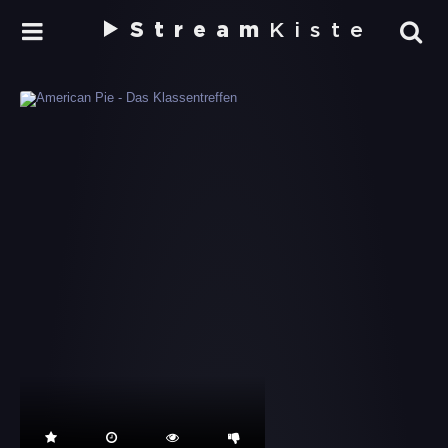
Stream
Kiste