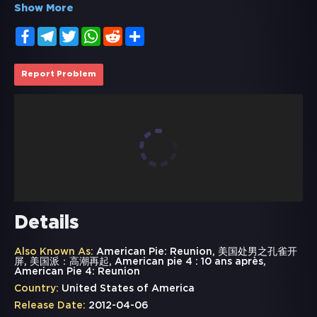
Show More
Facebook
Telegram
Twitter
WhatsApp
Reddit
Share
Report Problem
Details
Also Known As:
American Pie: Reunion, 美国处男之孔雀开
屏, 美国派：高潮再起, American pie 4 : 10 ans après,
American Pie 4: Reunion
Country:
United States of America
Release Date:
2012-04-06