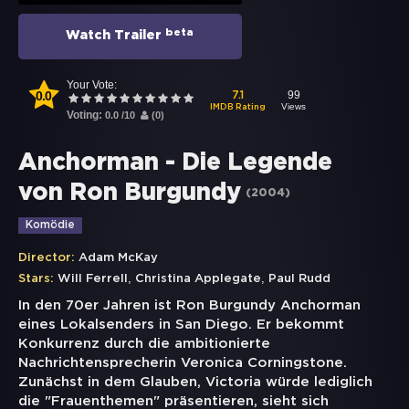
beta
Watch Trailer
Your Vote:
0.0
99
7.1
Views
IMDB Rating
Voting:
0.0
/
10
(
0
)
Anchorman - Die Legende
von Ron Burgundy
(
2004
)
Komödie
Director:
Adam McKay
,
,
Stars:
Will Ferrell
Christina Applegate
Paul Rudd
In den 70er Jahren ist Ron Burgundy Anchorman
eines Lokalsenders in San Diego. Er bekommt
Konkurrenz durch die ambitionierte
Nachrichtensprecherin Veronica Corningstone.
Zunächst in dem Glauben, Victoria würde lediglich
die "Frauenthemen" präsentieren, sieht sich