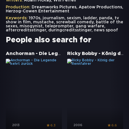
Writers:
Adam McKay, Will Ferrell
Production:
Dreamworks Pictures, Apatow Productions,
Herzog-Cowen Entertainment
Keywords:
1970s
,
journalism
,
sexism
,
ladder
,
panda
,
tv
show in film
,
mustache
,
screwball comedy
,
battle of the
sexes
,
misogynist
,
teleprompter
,
gang warfare
,
aftercreditsstinger
,
duringcreditsstinger
,
news spoof
People also search for
Anchorman - Die Legende kehrt zurück
Ricky Bobby - König der Rennfahrer
2013
2006
6.3
6.6