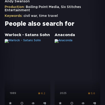
Andy Swanson
Production:
Boiling Point Media, Six Stitches
Entertainment
Keywords:
civil war
,
time travel
People also search for
Warlock - Satans Sohn
Anaconda
1989
2025
6.2
5.6