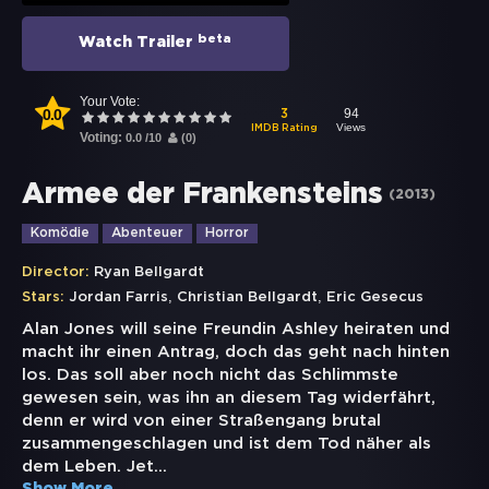
beta
Watch Trailer
Your Vote:
0.0
94
3
Views
IMDB Rating
Voting:
0.0
/
10
(
0
)
Armee der Frankensteins
(
2013
)
Komödie
Abenteuer
Horror
Director:
Ryan Bellgardt
,
,
Stars:
Jordan Farris
Christian Bellgardt
Eric Gesecus
Alan Jones will seine Freundin Ashley heiraten und
macht ihr einen Antrag, doch das geht nach hinten
los. Das soll aber noch nicht das Schlimmste
gewesen sein, was ihn an diesem Tag widerfährt,
denn er wird von einer Straßengang brutal
zusammengeschlagen und ist dem Tod näher als
dem Leben. Jet
...