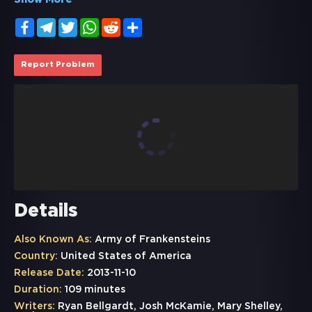
Show More
Facebook
Telegram
Twitter
WhatsApp
Reddit
Share
Report Problem
Details
Also Known As:
Army of Frankensteins
Country:
United States of America
Release Date:
2013-11-10
Duration:
109 minutes
Writers:
Ryan Bellgardt, Josh McKamie, Mary Shelley,