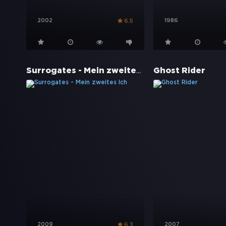
2002
1986
6.5
Surrogates - Mein zweites Ich
Ghost Rider
2009
2007
6.3