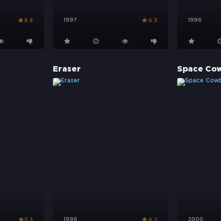
1997
1996
8.4
6.3
Eraser
Space Co
1996
2000
5.3
6.2