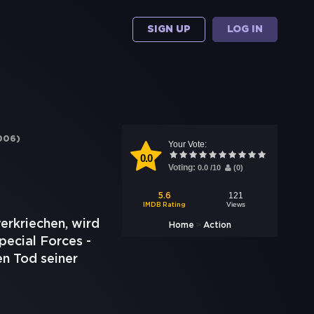
SIGN UP
LOG IN
006
)
Your Vote:
0.0
Voting:
0.0
/
10
(
0
)
121
5.6
Views
IMDB Rating
verkriechen, wird
>
Home
Action
pecial Forces -
en Tod seiner