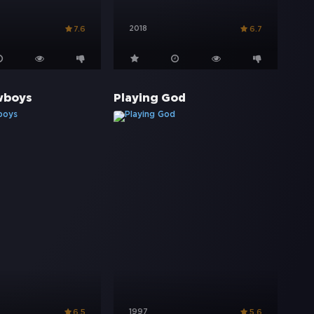
2018
7.6
6.7
wboys
Playing God
1997
6.5
5.6