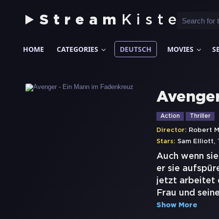
Stream
Kiste
HOME
CATEGORIES
DEUTSCH
MOVIES
S
Avenger
Action
Thriller
Director:
Robert M
,
Stars:
Sam Elliott
Auch wenn sie 
er sie aufspür
jetzt arbeitet
Frau und seiner
Show More