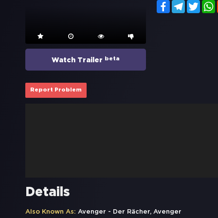
Facebook
Telegram
Twitt
beta
Watch Trailer
Report Problem
Details
Also Known As:
Avenger - Der Rächer, Avenger