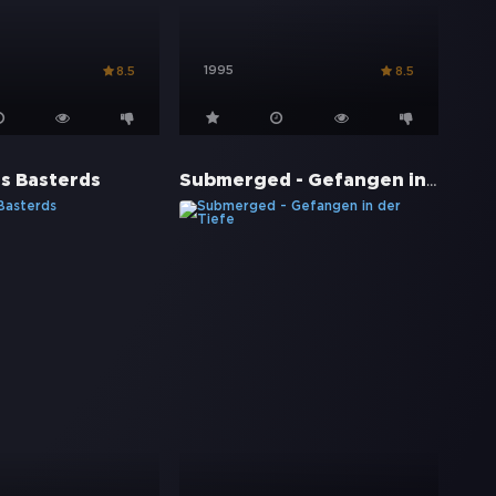
1995
8.5
8.5
Submerged - Gefangen in der Tiefe
us Basterds