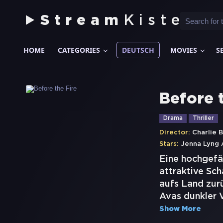
Stream
Kiste
HOME
CATEGORIES
DEUTSCH
MOVIES
S
Before 
Drama
Thriller
Director:
Charlie 
Stars:
Jenna Lyng
Eine hochgefä
attraktive Sch
aufs Land zur
Avas dunkler 
Show More