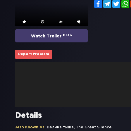
Facebook
Telegram
Twitt
beta
Watch Trailer
Report Problem
Details
Also Known As:
Велика тиша, The Great Silence