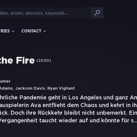
ERIES
CONTACT
the Fire
(
2020
)
Buhler
,
,
 Adams
Jackson Davis
Ryan Vigilant
hrliche Pandemie geht in Los Angeles und ganz Am
auspielerin Ava entflieht dem Chaos und kehrt in i
ück. Doch ihre Rückkehr bleibt nicht unbemerkt. E
Vergangenheit taucht wieder auf und könnte für s
..