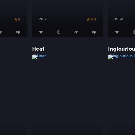
2012
1960
9
8.4
Heat
Inglourio