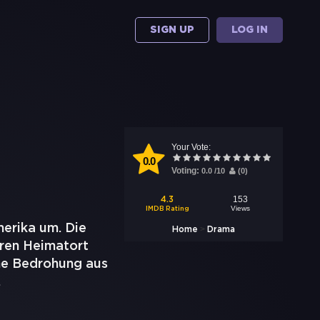
SIGN UP
LOG IN
Your Vote:
0.0
Voting:
0.0
/
10
(
0
)
153
4.3
Views
IMDB Rating
erika um. Die
>
Home
Drama
hren Heimatort
ine Bedrohung aus
.