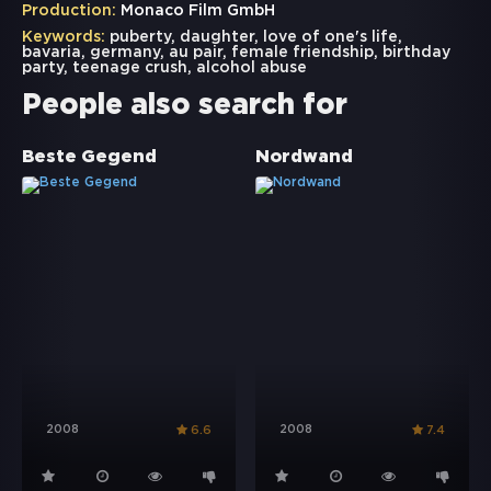
Production:
Monaco Film GmbH
Keywords:
puberty
,
daughter
,
love of one's life
,
bavaria
,
germany
,
au pair
,
female friendship
,
birthday
party
,
teenage crush
,
alcohol abuse
People also search for
Beste Gegend
Nordwand
2008
2008
6.6
7.4