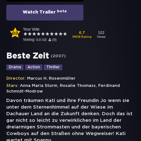
beta
Watch Trailer
Your Vote:
0.0
102
6.7
Views
IMDB Rating
Voting:
0.0
/
10
(
0
)
Beste Zeit
(
2007
)
Drama
Action
Thriller
Director:
Marcus H. Rosenmüller
,
,
Stars:
Anna Maria Sturm
Rosalie Thomass
Ferdinand
Schmidt-Modrow
Davon träumen Kati und ihre Freundin Jo wenn sie
unter dem Sternenhimmel auf der Wiese im
Dachauer Land an die Zukunft denken. Doch das ist
gar nicht so leicht zu verwirklichen im Land der
dreiarmigen Strommasten und der bayerischen
Cowboys auf den Straßen ohne Wegweiser! Kati
wartet mit Spannu
...