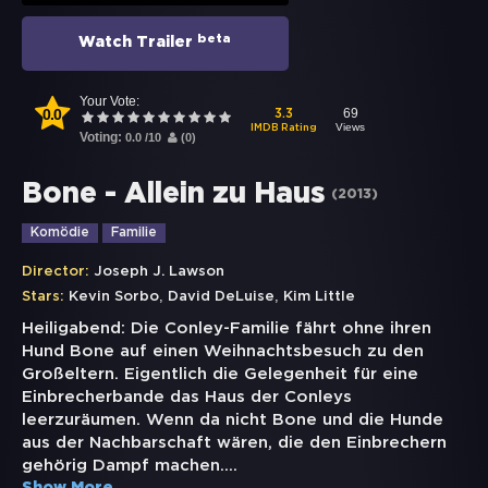
beta
Watch Trailer
Your Vote:
0.0
69
3.3
Views
IMDB Rating
Voting:
0.0
/
10
(
0
)
Bone - Allein zu Haus
(
2013
)
Komödie
Familie
Director:
Joseph J. Lawson
,
,
Stars:
Kevin Sorbo
David DeLuise
Kim Little
Heiligabend: Die Conley-Familie fährt ohne ihren
Hund Bone auf einen Weihnachtsbesuch zu den
Großeltern. Eigentlich die Gelegenheit für eine
Einbrecherbande das Haus der Conleys
leerzuräumen. Wenn da nicht Bone und die Hunde
aus der Nachbarschaft wären, die den Einbrechern
gehörig Dampf machen.
...