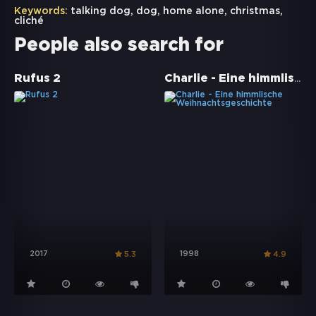
Keywords:
talking dog
,
dog
,
home alone
,
christmas
,
cliché
People also search for
Charlie - Eine himmlische Weihnachtsgeschichte
Rufus 2
2017
1998
5.3
4.9