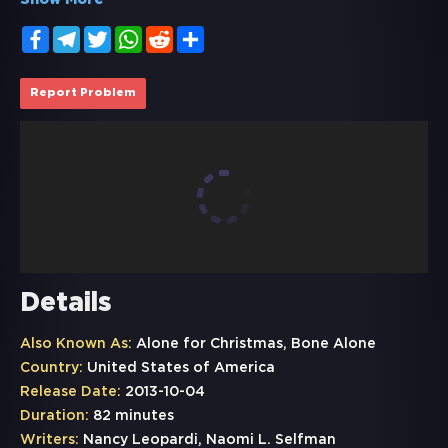
Show More
Facebook
Telegram
Twitter
WhatsApp
Reddit
Share
Report Problem
Details
Also Known As:
Alone for Christmas, Bone Alone
Country:
United States of America
Release Date:
2013-10-04
Duration:
82 minutes
Writers:
Nancy Leopardi, Naomi L. Selfman