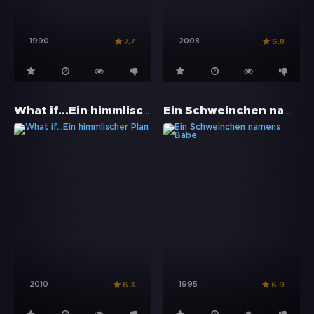
1990
2008
7.7
6.8
What if...Ein himmlischer Plan
Ein Schweinchen namens Babe
2010
1995
6.3
6.9