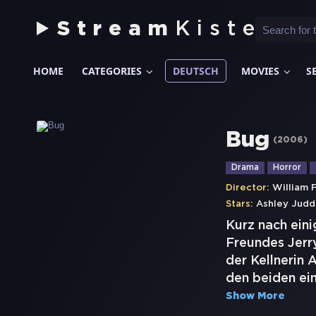
Stream
Kiste
HOME
CATEGORIES
DEUTSCH
MOVIES
S
Bug
(
2006
)
Drama
Horror
Director:
William 
Stars:
Ashley Judd
Kurz nach ein
Freundes Jerr
der Kellnerin 
den beiden ein
Show More