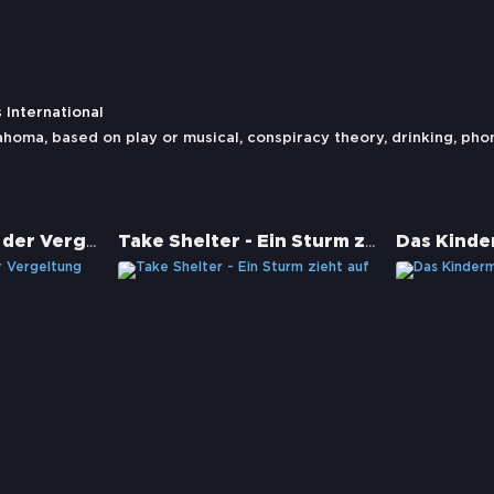
 International
ahoma
,
based on play or musical
,
conspiracy theory
,
drinking
,
pho
Bedevilled - Zeit der Vergeltung
Take Shelter - Ein Sturm zieht auf
Das Kind