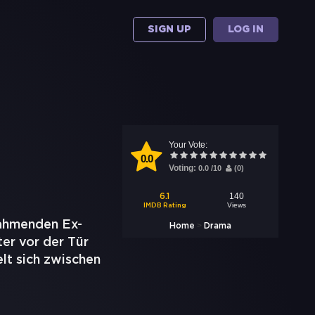
SIGN UP
LOG IN
Your Vote:
0.0
Voting:
0.0
/
10
(
0
)
140
6.1
Views
IMDB Rating
nahmenden Ex-
>
Home
Drama
er vor der Tür
lt sich zwischen