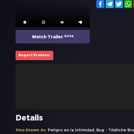
Facebook
Telegram
Twitt
beta
Watch Trailer
Report Problem
Details
Also Known As:
Peligro en la Intimidad, Bug - Tödliche Brut