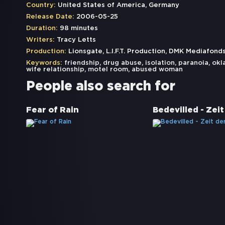
Country:
United States of America, Germany
Release Date:
2006-05-25
Duration:
98 minutes
Writers:
Tracy Letts
Production:
Lionsgate, L.I.F.T. Production, DMK Mediafonds
Keywords:
friendship
,
drug abuse
,
isolation
,
paranoia
,
okl
wife relationship
,
motel room
,
abused woman
People also search for
Fear of Rain