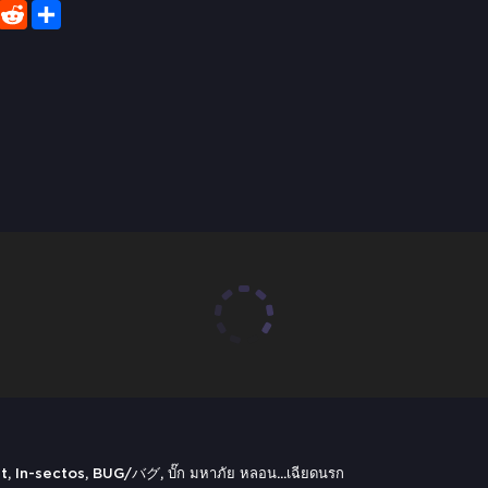
er
WhatsApp
Reddit
Share
, In-sectos, BUG/バグ, บั๊ก มหาภัย หลอน...เฉียดนรก