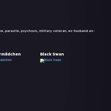
ne
,
parasite
,
psychosis
,
military veteran
,
ex-husband ex-
ermädchen
Black Swan