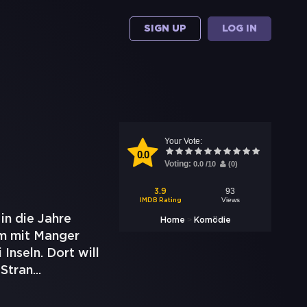
SIGN UP
LOG IN
Your Vote:
0.0
Voting:
0.0
/
10
(
0
)
93
3.9
Views
IMDB Rating
in die Jahre
>
Home
Komödie
m mit Manger
Inseln. Dort will
Stran
...