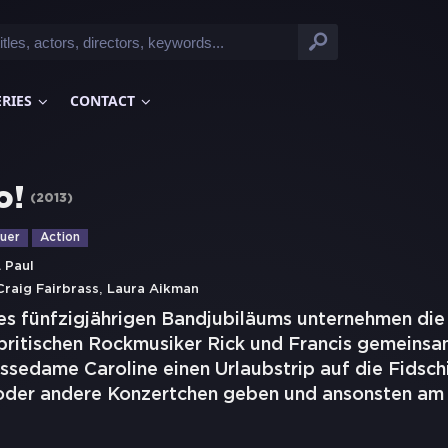
ERIES
CONTACT
o!
(
2013
)
uer
Action
. Paul
,
Craig Fairbrass
Laura Aikman
es fünfzigjährigen Bandjubiläums unternehmen die 
itischen Rockmusiker Rick und Francis gemeinsa
sedame Caroline einen Urlaubstrip auf die Fidschi 
oder andere Konzertchen geben und ansonsten am 