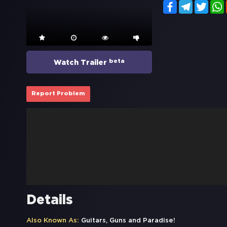
Facebook
Telegram
Twitt
beta
Watch Trailer
Report Problem
Details
Also Known As:
Guitars, Guns and Paradise!