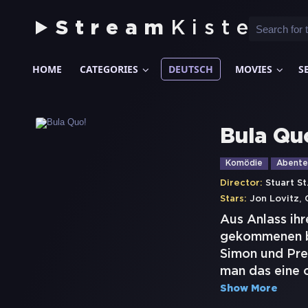
Stream
Kiste
HOME
CATEGORIES
DEUTSCH
MOVIES
S
Bula Qu
Komödie
Abente
Director:
Stuart St
,
Stars:
Jon Lovitz
Aus Anlass ihr
gekommenen br
Simon und Pres
man das eine 
Show More