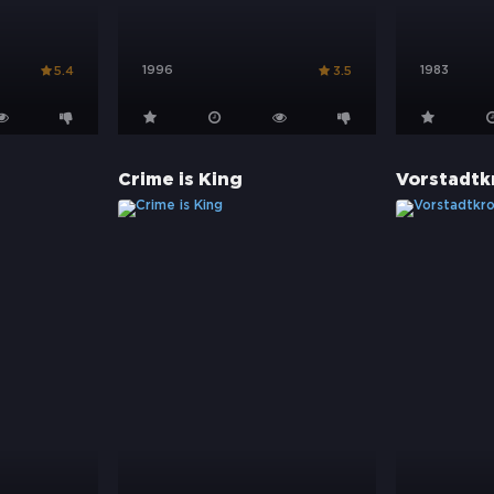
1996
1983
5.4
3.5
Crime is King
Vorstadtk