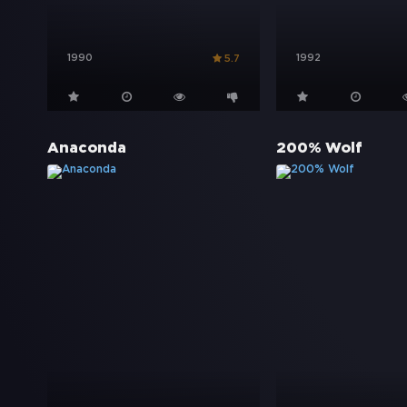
1990
1992
5.7
Anaconda
200% Wolf