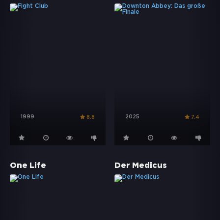
1999
2025
8.8
7.4
One Life
Der Medicus