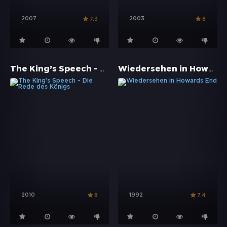
2007
2003
7.3
8
The King’s Speech - Die Rede des Königs
Wiedersehen in Howards End
2010
1992
8
7.4