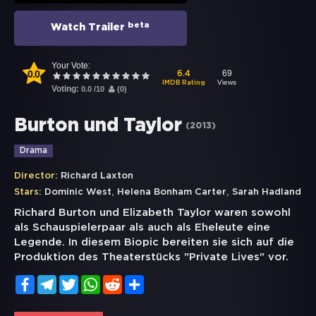
beta
Watch Trailer
Your Vote:
0.0
69
6.4
Views
IMDB Rating
Voting:
0.0
/
10
(
0
)
Burton und Taylor
(
2013
)
Drama
Director:
Richard Laxton
,
,
Stars:
Dominic West
Helena Bonham Carter
Sarah Hadland
Richard Burton und Elizabeth Taylor waren sowohl
als Schauspielerpaar als auch als Eheleute eine
Legende. In diesem Biopic bereiten sie sich auf die
Produktion des Theaterstücks "Private Lives" vor.
Facebook
Telegram
Twitter
WhatsApp
Reddit
Share