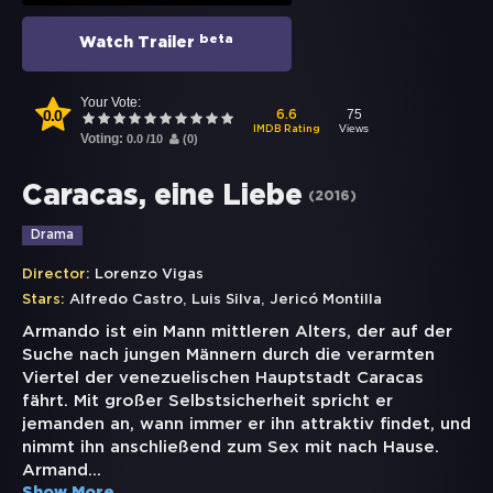
beta
Watch Trailer
Your Vote:
0.0
75
6.6
Views
IMDB Rating
Voting:
0.0
/
10
(
0
)
Caracas, eine Liebe
(
2016
)
Drama
Director:
Lorenzo Vigas
,
,
Stars:
Alfredo Castro
Luis Silva
Jericó Montilla
Armando ist ein Mann mittleren Alters, der auf der
Suche nach jungen Männern durch die verarmten
Viertel der venezuelischen Hauptstadt Caracas
fährt. Mit großer Selbstsicherheit spricht er
jemanden an, wann immer er ihn attraktiv findet, und
nimmt ihn anschließend zum Sex mit nach Hause.
Armand
...