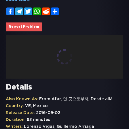
Show More
Facebook
Telegram
Twitter
WhatsApp
Reddit
Share
Report Problem
Details
Also Known As:
From Afar, 먼 곳으로부터, Desde allá
Country:
VE, Mexico
Release Date:
2016-09-02
Duration:
93 minutes
Writers:
Lorenzo Vigas, Guillermo Arriaga