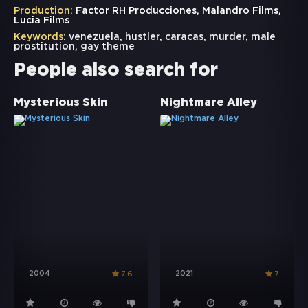
Production:
Factor RH Producciones, Malandro Films,
Lucia Films
Keywords:
venezuela
,
hustler
,
caracas
,
murder
,
male
prostitution
,
gay theme
People also search for
Mysterious Skin
Nightmare Alley
2004
2021
7.6
7