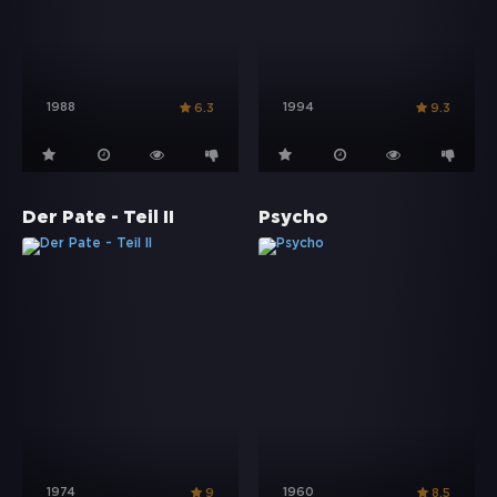
1988
1994
6.3
9.3
Der Pate - Teil II
Psycho
1974
1960
9
8.5