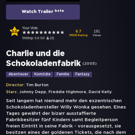
beta
Watch Trailer
Your Vote:
0.0
191
6.7
Views
IMDB Rating
Voting:
0.0
/
10
(
0
)
Charlie und die
Schokoladenfabrik
(
2005
)
Abenteuer
Komödie
Familie
Fantasy
Director:
Tim Burton
,
,
Stars:
Johnny Depp
Freddie Highmore
David Kelly
Seit langem hat niemand mehr den exzentrischen
Schokoladenhersteller Willy Wonka gesehen. Eines
Tages gewährt der bizarr ausstaffierte
Fabrikbesitzer fünf Kindern samt Begleitperson
freien Eintritt in seine Fabrik - vorausgesetzt, sie
besitzen eines der goldenen Tickets, die nach dem