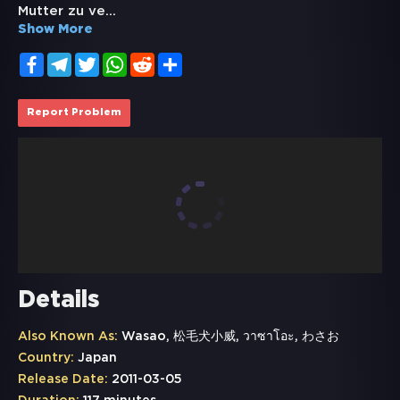
Mutter zu ve
...
Show More
Facebook
Telegram
Twitter
WhatsApp
Reddit
Share
Report Problem
Details
Also Known As:
Wasao, 松毛犬小威, วาซาโอะ, わさお
Country:
Japan
Release Date:
2011-03-05