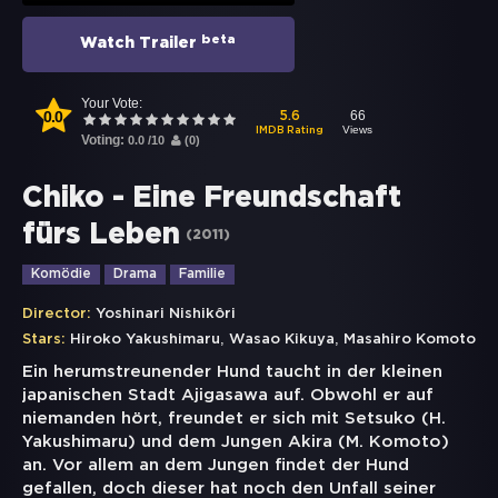
beta
Watch Trailer
Your Vote:
0.0
66
5.6
Views
IMDB Rating
Voting:
0.0
/
10
(
0
)
Chiko - Eine Freundschaft
fürs Leben
(
2011
)
Komödie
Drama
Familie
Director:
Yoshinari Nishikôri
,
,
Stars:
Hiroko Yakushimaru
Wasao Kikuya
Masahiro Komoto
Ein herumstreunender Hund taucht in der kleinen
japanischen Stadt Ajigasawa auf. Obwohl er auf
niemanden hört, freundet er sich mit Setsuko (H.
Yakushimaru) und dem Jungen Akira (M. Komoto)
an. Vor allem an dem Jungen findet der Hund
gefallen, doch dieser hat noch den Unfall seiner