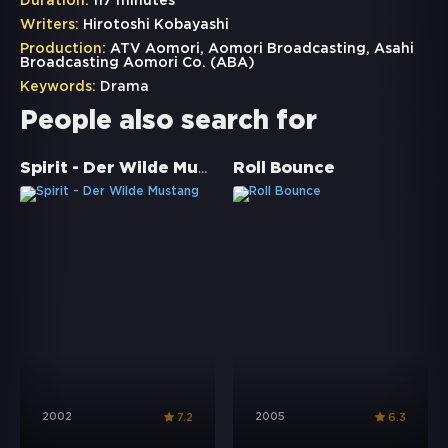
Duration:
117 minutes
Writers:
Hirotoshi Kobayashi
Production:
ATV Aomori, Aomori Broadcasting, Asahi
Broadcasting Aomori Co. (ABA)
Keywords:
Drama
People also search for
Spirit - Der Wilde Mustang
Roll Bounce
2002
2005
7.2
6.3