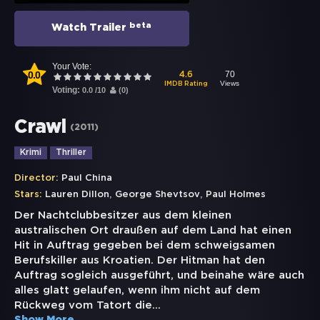
beta
Watch Trailer
Your Vote:
0.0
70
4.6
Views
IMDB Rating
Voting:
0.0
/
10
(
0
)
Crawl
(
2011
)
Krimi
Thriller
Director:
Paul China
,
,
Stars:
Lauren Dillon
George Shevtsov
Paul Holmes
Der Nachtclubbesitzer aus dem kleinen
australischen Ort draußen auf dem Land hat einen
Hit in Auftrag gegeben bei dem schweigsamen
Berufskiller aus Kroatien. Der Hitman hat den
Auftrag sogleich ausgeführt, und beinahe wäre auch
alles glatt gelaufen, wenn ihm nicht auf dem
Rückweg vom Tatort die
...