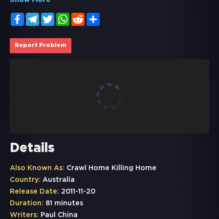
Show More
Facebook
Telegram
Twitter
WhatsApp
Reddit
Share
Report Problem
Details
Also Known As:
Crawl Home Killing Home
Country:
Australia
Release Date:
2011-11-20
Duration:
81 minutes
Writers:
Paul China