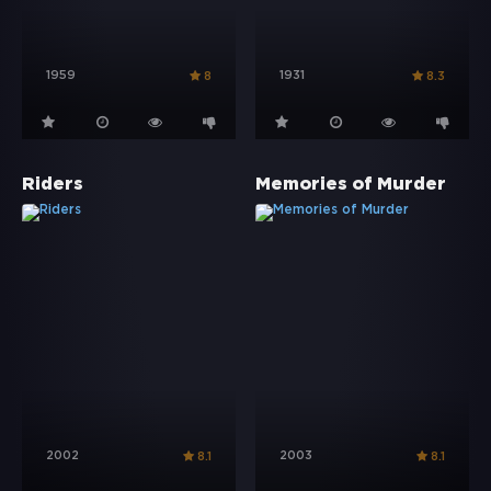
1959
1931
8
8.3
Riders
Memories of Murder
2002
2003
8.1
8.1