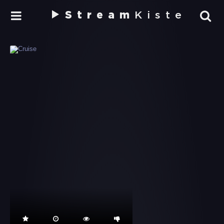
Stream
Kiste