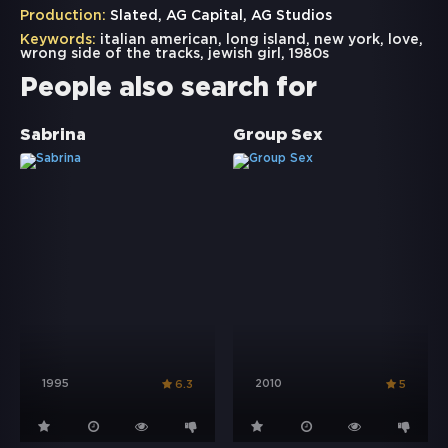
Production:
Slated, AG Capital, AG Studios
Keywords:
italian american
,
long island
,
new york
,
love
,
wrong side of the tracks
,
jewish girl
,
1980s
People also search for
Sabrina
Group Sex
1995
2010
6.3
5