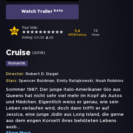
beta
Watch Trailer
Your Vote:
0.0
74
5.4
Views
IMDB Rating
Voting:
0.0
/
10
(
0
)
Cruise
(
2018
)
Romantik
Director:
Robert D. Siegel
,
,
Stars:
Spencer Boldman
Emily Ratajkowski
Noah Robbins
Sommer 1987: Der junge Italo-Amerikaner Gio aus
Queens hat nicht sehr viel mehr im Kopf als Autos
und Mädchen. Eigentlich weiss er genau, wie sein
Leben verlaufen wird, doch dann trifft er auf
Jessica, eine junge Jüdin aus Long Island, die gerne
aus dem engen Korsett ihres behüteten Lebens
ausb
...