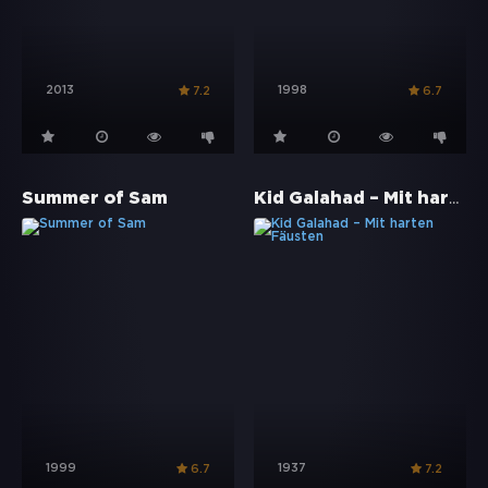
2013
1998
7.2
6.7
Kid Galahad – Mit harten Fäusten
Summer of Sam
1999
1937
6.7
7.2