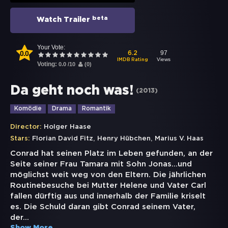
beta
Watch Trailer
Your Vote:
0.0
97
6.2
Views
IMDB Rating
Voting:
0.0
/
10
(
0
)
Da geht noch was!
(
2013
)
Komödie
Drama
Romantik
Director:
Holger Haase
,
,
Stars:
Florian David Fitz
Henry Hübchen
Marius V. Haas
Conrad hat seinen Platz im Leben gefunden, an der
Seite seiner Frau Tamara mit Sohn Jonas…und
möglichst weit weg von den Eltern. Die jährlichen
Routinebesuche bei Mutter Helene und Vater Carl
fallen dürftig aus und innerhalb der Familie kriselt
es. Die Schuld daran gibt Conrad seinem Vater,
der
...