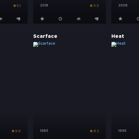
2018
2008
5.1
5.5
Scarface
Heat
1983
1995
8.6
8.3