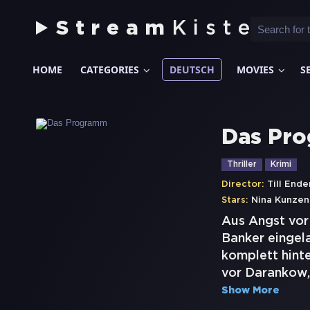
Stream
Kiste
HOME
CATEGORIES
DEUTSCH
MOVIES
S
Das Pr
Thriller
Krimi
Director:
Till End
Stars:
Nina Kunzen
Aus Angst vor
Banker eingela
komplett hinte
vor Darankow, 
Show More