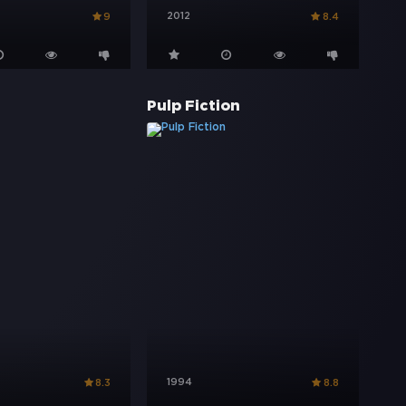
2012
9
8.4
Pulp Fiction
1994
8.3
8.8