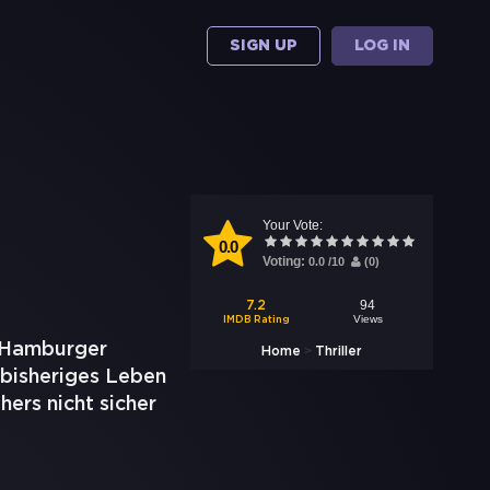
SIGN UP
LOG IN
Your Vote:
0.0
Voting:
0.0
/
10
(
0
)
94
7.2
Views
IMDB Rating
n Hamburger
>
Home
Thriller
 bisheriges Leben
hers nicht sicher