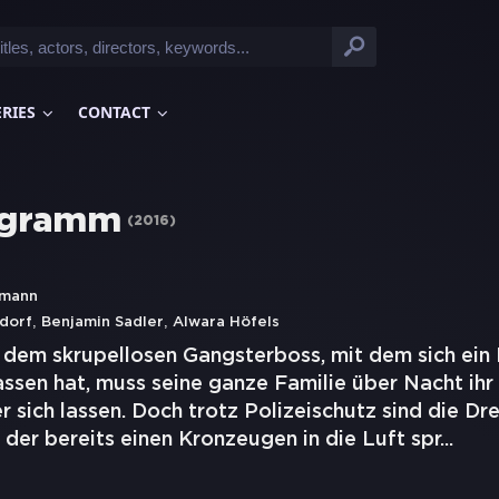
ERIES
CONTACT
ogramm
(
2016
)
emann
,
,
dorf
Benjamin Sadler
Alwara Höfels
 dem skrupellosen Gangsterboss, mit dem sich ei
ssen hat, muss seine ganze Familie über Nacht ihr
r sich lassen. Doch trotz Polizeischutz sind die Dre
der bereits einen Kronzeugen in die Luft spr
...