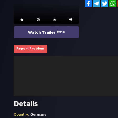
Facebook
Telegram
Twitt
beta
Watch Trailer
Report Problem
Details
Country:
Germany