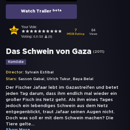
beta
Watch Trailer
Your Vote:
0.0
84
7
Views
IMDB Rating
Voting:
0.0
/
10
(
0
)
Das Schwein von Gaza
(
2011
)
Komödie
Director:
Sylvain Estibal
,
,
Stars:
Sasson Gabai
Ulrich Tukur
Baya Belal
Der Fischer Jafaar lebt im Gazastreifen und betet
jeden Tag darum, dass ihm endlich mal wieder ein
großer Fisch ins Netz geht. Als ihm eines Tages
jedoch ein lebendiges Schwein aus dem Netz
entgegenblickt, traut Jafaar seinen Augen nicht.
Doch was soll er mit dem Schwein machen? Die
Tiere gelte
...