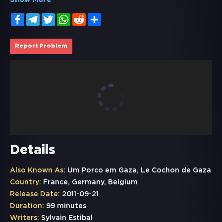
Show More
Facebook
Telegram
Twitter
WhatsApp
Reddit
Share
Report Problem
Details
Also Known As:
Um Porco em Gaza, Le Cochon de Gaza
Country:
France, Germany, Belgium
Release Date:
2011-09-21
Duration:
99 minutes
Writers:
Sylvain Estibal