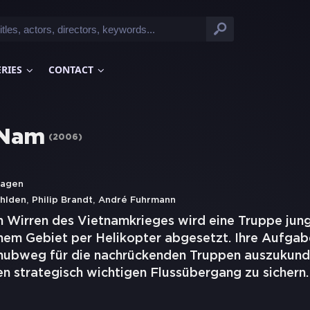
ERIES
CONTACT
 Nam
(
2006
)
Hagen
,
,
hlden
Philip Brandt
André Fuhrmann
en Wirren des Vietnamkrieges wird eine Truppe jun
ichem Gebiet per Helikopter abgesetzt. Ihre Aufgabe
hubweg für die nachrückenden Truppen auszukund
nen strategisch wichtigen Flussübergang zu sichern