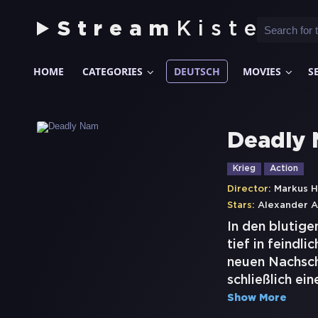
Stream
Kiste
HOME
CATEGORIES
DEUTSCH
MOVIES
S
Deadly
Krieg
Action
Director:
Markus 
Stars:
Alexander A
In den blutig
tief in feindl
neuen Nachsc
schließlich ei
Show More