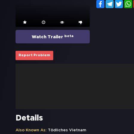
Facebook
Telegram
Twitt
beta
Watch Trailer
Report Problem
Details
Also Known As:
Tödliches Vietnam