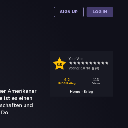
SIGN UP
LOG IN
Your Vote:
0.0
Voting:
0.0
/
10
(
0
)
113
6.2
Views
IMDB Rating
ger Amerikaner
>
Home
Krieg
 ist es einen
schaften und
. Do
...