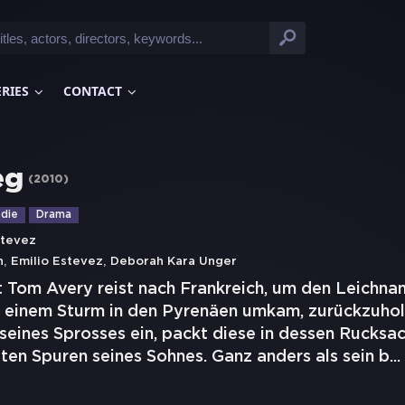
ERIES
CONTACT
eg
(
2010
)
die
Drama
stevez
,
,
n
Emilio Estevez
Deborah Kara Unger
 Tom Avery reist nach Frankreich, um den Leichna
ei einem Sturm in den Pyrenäen umkam, zurückzuhol
seines Sprosses ein, packt diese in dessen Rucksac
ten Spuren seines Sohnes. Ganz anders als sein b
...