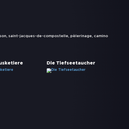
 son
,
saint-jacques-de-compostelle
,
pèlerinage
,
camino
usketiere
Die Tiefseetaucher