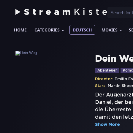
Stream
Kiste
HOME
CATEGORIES
DEUTSCH
MOVIES
S
Dein W
Abenteuer
Komö
Director:
Emilio E
Stars:
Martin Shee
Der Augenarzt
Daniel, der b
die Überreste 
damit den letz
Show More