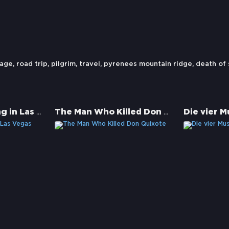
mage
,
road trip
,
pilgrim
,
travel
,
pyrenees mountain ridge
,
death of
Fear and Loathing in Las Vegas
The Man Who Killed Don Quixote
Die vier M