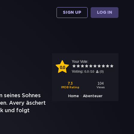
SIGN UP
LOG IN
Your Vote:
0.0
Voting:
0.0
/
10
(
0
)
104
7.3
Views
IMDB Rating
m seines Sohnes
>
Home
Abenteuer
en. Avery äschert
k und folgt