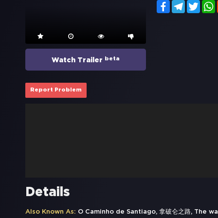
Facebook
Telegram
Twitt
beta
Watch Trailer
Report Problem
Details
Also Known As:
O Caminho de Santiago, 拿破仑之路, The wa