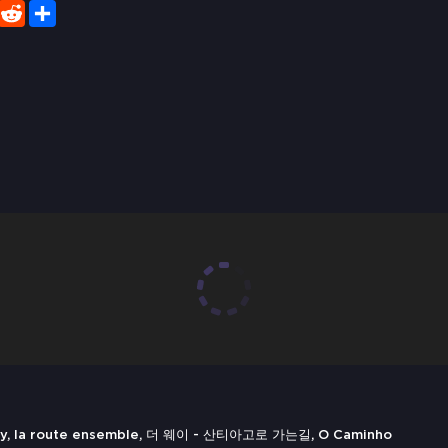
er
WhatsApp
Reddit
Share
y, la route ensemble, 더 웨이 - 산티아고로 가는길, O Caminho