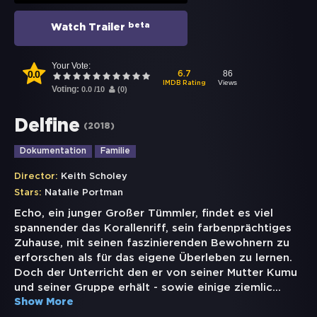
beta
Watch Trailer
Your Vote:
0.0
86
6.7
Views
IMDB Rating
Voting:
0.0
/
10
(
0
)
Delfine
(
2018
)
Dokumentation
Familie
Director:
Keith Scholey
Stars:
Natalie Portman
Echo, ein junger Großer Tümmler, findet es viel
spannender das Korallenriff, sein farbenprächtiges
Zuhause, mit seinen faszinierenden Bewohnern zu
erforschen als für das eigene Überleben zu lernen.
Doch der Unterricht den er von seiner Mutter Kumu
und seiner Gruppe erhält - sowie einige ziemlic
...
Show More