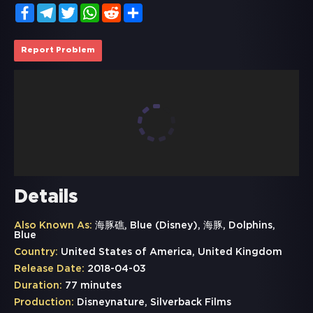
Facebook
Telegram
Twitter
WhatsApp
Reddit
Share
Report Problem
Details
Also Known As:
海豚礁, Blue (Disney), 海豚, Dolphins,
Blue
Country:
United States of America, United Kingdom
Release Date:
2018-04-03
Duration:
77 minutes
Production:
Disneynature, Silverback Films