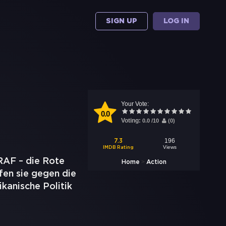
SIGN UP
LOG IN
Your Vote:
0.0
Voting:
0.0
/
10
(
0
)
196
7.3
Views
IMDB Rating
RAF – die Rote
>
Home
Action
en sie gegen die
kanische Politik