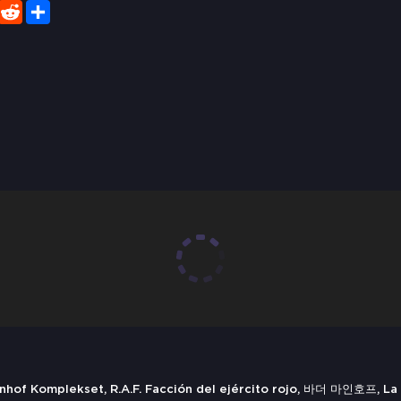
er
WhatsApp
Reddit
Share
hof Komplekset, R.A.F. Facción del ejército rojo, 바더 마인호프, La