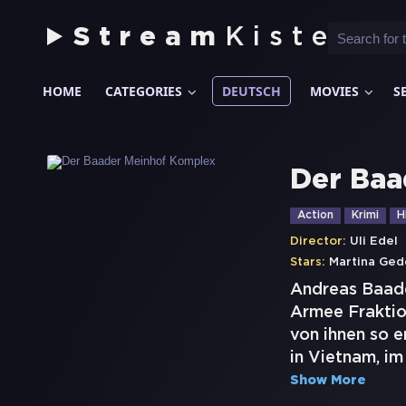
Stream
Kiste
HOME
CATEGORIES
DEUTSCH
MOVIES
S
Der Baa
Action
Krimi
H
Director:
Uli Edel
Stars:
Martina Ged
Andreas Baade
Armee Fraktio
von ihnen so 
in Vietnam, im
Show More