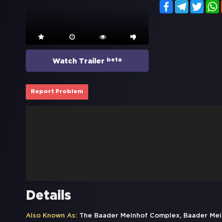
Facebook
Telegram
Twitt
beta
Watch Trailer
Report Problem
Details
Also Known As:
The Baader Meinhof Complex, Baader Mein