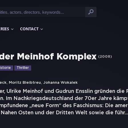
ERIES
CONTACT
der Meinhof Komplex
(
2008
)
istorie
Thriller
,
,
eck
Moritz Bleibtreu
Johanna Wokalek
r, Ulrike Meinhof und Gudrun Ensslin gründen die 
n. Im Nachkriegsdeutschland der 70er Jahre kämpf
empfundene „neue Form“ des Faschismus: Die ameri
 Nahen Osten und der Dritten Welt sowie die führ
...