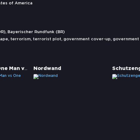
ates of America
R), Bayerischer Rundfunk (BR)
cape
,
terrorism
,
terrorist plot
,
government cover-up
,
government 
No Surrender - One Man vs One Army
Nordwand
Schutzen