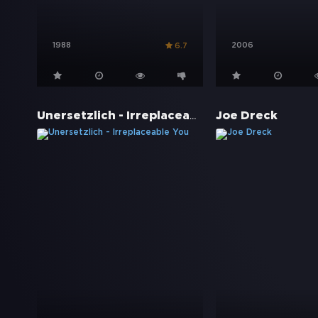
1988
2006
6.7
Unersetzlich - Irreplaceable You
Joe Dreck