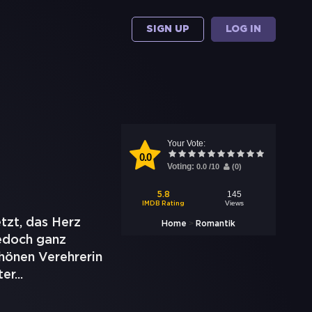
SIGN UP
LOG IN
Your Vote:
0.0
Voting:
0.0
/
10
(
0
)
145
5.8
Views
IMDB Rating
tzt, das Herz
>
Home
Romantik
jedoch ganz
hönen Verehrerin
ter
...