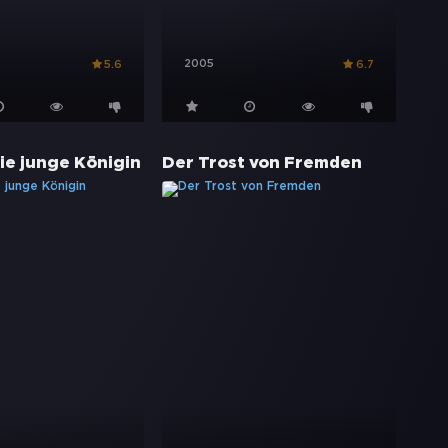
2005
5.6
6.7
die junge Königin
Der Trost von Fremden