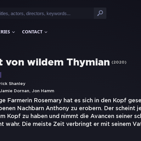
ERIES
CONTACT
t von wildem Thymian
(
2020
)
rick Shanley
,
Jamie Dornan
Jon Hamm
ge Farmerin Rosemary hat es sich in den Kopf gese
obenen Nachbarn Anthony zu erobern. Der scheint 
im Kopf zu haben und nimmt die Avancen seiner sc
t wahr. Die meiste Zeit verbringt er mit seinem Va