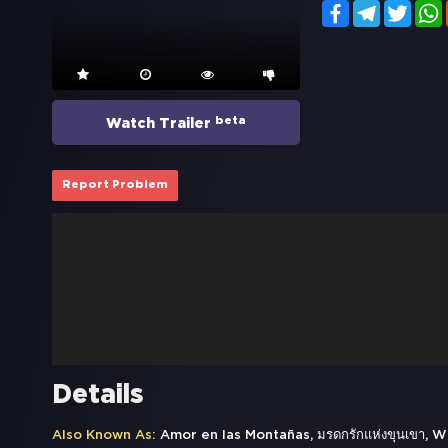
Facebook
Telegram
Twitt
beta
Watch Trailer
Report Problem
Details
Also Known As:
Amor en las Montañas, มรดกรักแห่งขุนเขา, 