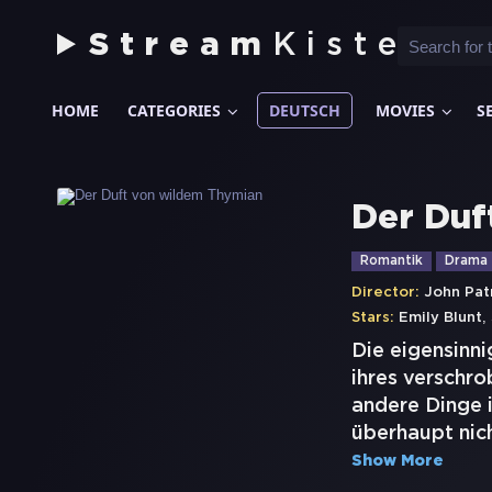
Stream
Kiste
HOME
CATEGORIES
DEUTSCH
MOVIES
S
Der Duf
Romantik
Drama
Director:
John Pat
,
Stars:
Emily Blunt
Die eigensinni
ihres verschr
andere Dinge 
überhaupt nich
Show More