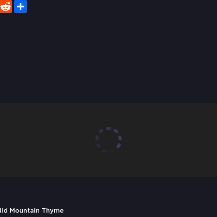
er
WhatsApp
Reddit
Share
Wild Mountain Thyme