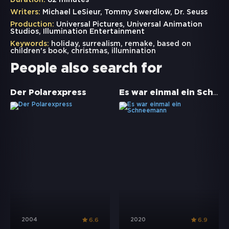
Duration:
82 minutes
Writers:
Michael LeSieur, Tommy Swerdlow, Dr. Seuss
Production:
Universal Pictures, Universal Animation
Studios, Illumination Entertainment
Keywords:
holiday
,
surrealism
,
remake
,
based on
children's book
,
christmas
,
illumination
People also search for
Es war einmal ein Schneemann
Der Polarexpress
2004
2020
6.6
6.9