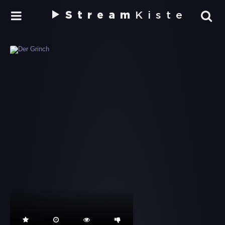
Stream
Kiste