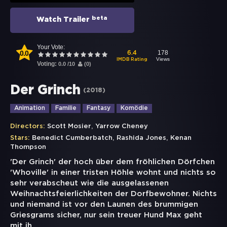
beta
Watch Trailer
Your Vote:
0.0
178
6.4
Views
IMDB Rating
Voting:
0.0
/
10
(
0
)
Der Grinch
(
2018
)
Animation
Familie
Fantasy
Komödie
,
Directors:
Scott Mosier
Yarrow Cheney
,
,
Stars:
Benedict Cumberbatch
Rashida Jones
Kenan
Thompson
'Der Grinch' der hoch über dem fröhlichen Dörfchen
'Whoville' in einer tristen Höhle wohnt und nichts so
sehr verabscheut wie die ausgelassenen
Weihnachtsfeierlichkeiten der Dorfbewohner. Nichts
und niemand ist vor den Launen des brummigen
Griesgrams sicher, nur sein treuer Hund Max geht
mit ih
...