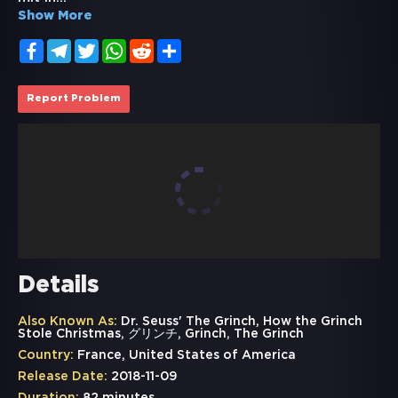
Show More
Facebook
Telegram
Twitter
WhatsApp
Reddit
Share
Report Problem
Details
Also Known As:
Dr. Seuss' The Grinch, How the Grinch
Stole Christmas, グリンチ, Grinch, The Grinch
Country:
France, United States of America
Release Date:
2018-11-09