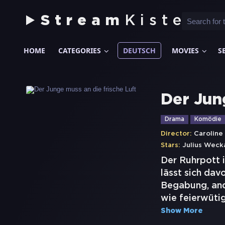
Stream
Kiste
HOME
CATEGORIES
DEUTSCH
MOVIES
S
Der Jun
Drama
Komödie
Director:
Caroline
Stars:
Julius Weck
Der Ruhrpott i
lässt sich dav
Begabung, and
wie feierwüti
Show More