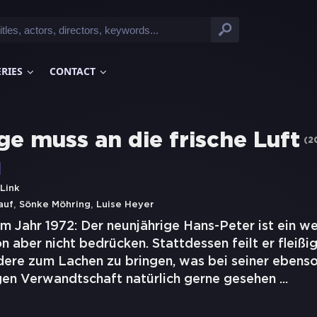
ERIES
CONTACT
ge muss an die frische Luft
(
2
 Link
,
,
auf
Sönke Möhring
Luise Heyer
m Jahr 1972: Der neunjährige Hans-Peter ist ein w
on aber nicht bedrücken. Stattdessen feilt er fleißi
ere zum Lachen zu bringen, was bei seiner ebenso
gen Verwandtschaft natürlich gerne gesehen
...