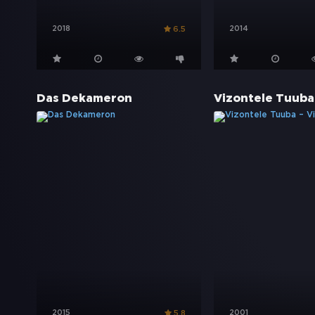
2018
2014
6.5
Das Dekameron
2015
2001
5.8