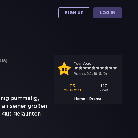
SIGN UP
LOG IN
018
)
Your Vote:
0.0
Voting:
0.0
/
10
(
0
)
127
7.3
Views
IMDB Rating
enig pummelig,
>
Home
Drama
g an seiner großen
 gut gelaunten