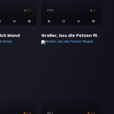
2021
5.3
6
Großer, lass die Fetzen fliegen
ich blond
1971
6.8
5.9