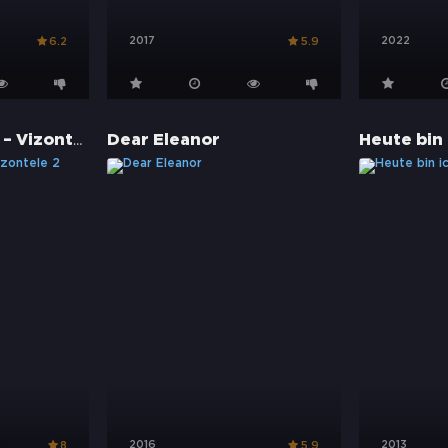
2017
2022
6.2
5.9
Vizontele Tuuba – Vizontele 2
Dear Eleanor
Heute bin 
2016
2013
8
5.9