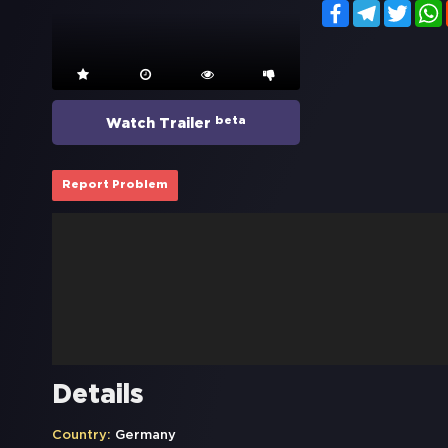
Facebook
Telegram
Twitt
beta
Watch Trailer
Report Problem
Details
Country:
Germany