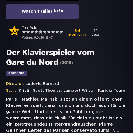
beta
Watch Trailer
Your Vote:
0.0
70
6.4
Views
IMDB Rating
Voting:
0.0
/
10
(
0
)
Der Klavierspieler vom
Gare du Nord
(
2018
)
Komödie
Director:
Ludovic Bernard
,
,
Stars:
Kristin Scott Thomas
Lambert Wilson
Karidja Touré
Paris - Mathieu Malinski sitzt an einem öffentlichen
Klavier, er spielt ganz für sich und doch auch für die
ganze Welt. Und einer ist im Publikum, der
wahrnimmt, dass die Musik für Mathieu mehr ist als
ein zerstreuendes Hintergrundrauschen: Pierre
Geithner, Leiter des Pariser Konservatoriums. N
...