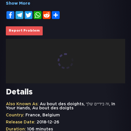
Show More
Facebook
Telegram
Twitter
WhatsApp
Reddit
Share
Report Problem
Details
Also Known As:
Au bout des doights, זה בידיים שלך, In
Your Hands, Au bout des doigts
Country:
France, Belgium
Release Date:
2018-12-26
Duration:
106 minutes