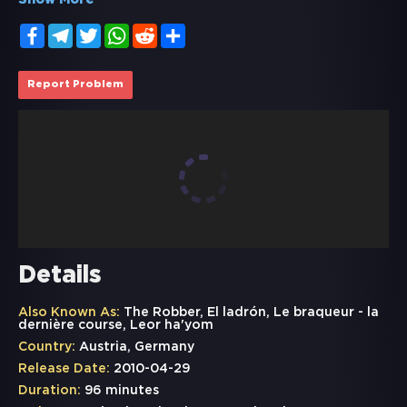
Show More
Facebook
Telegram
Twitter
WhatsApp
Reddit
Share
Report Problem
Details
Also Known As:
The Robber, El ladrón, Le braqueur - la
dernière course, Leor ha'yom
Country:
Austria, Germany
Release Date:
2010-04-29
Duration:
96 minutes