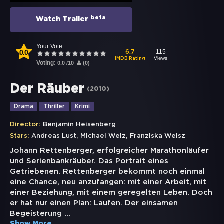
beta
Watch Trailer
Your Vote:
0.0
115
6.7
Views
IMDB Rating
Voting:
0.0
/
10
(
0
)
Der Räuber
(
2010
)
Drama
Thriller
Krimi
Director:
Benjamin Heisenberg
,
,
Stars:
Andreas Lust
Michael Welz
Franziska Weisz
Johann Rettenberger, erfolgreicher Marathonläufer
und Serienbankräuber. Das Portrait eines
Getriebenen. Rettenberger bekommt noch einmal
eine Chance, neu anzufangen: mit einer Arbeit, mit
einer Beziehung, mit einem geregelten Leben. Doch
er hat nur einen Plan: Laufen. Der einsamen
Begeisterung
...