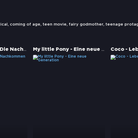
ical
,
coming of age
,
teen movie
,
fairy godmother
,
teenage protag
Descendants 3 - Die Nachkommen
My little Pony - Eine neue Generation