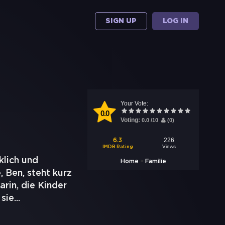
SIGN UP
LOG IN
Your Vote:
0.0
Voting:
0.0
/
10
(
0
)
226
6.3
Views
IMDB Rating
klich und
>
Home
Familie
 Ben, steht kurz
rin, die Kinder
 sie
...