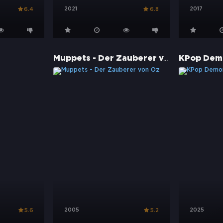
2021
2017
6.4
6.8
Muppets - Der Zauberer von Oz
KPop Dem
2005
2025
5.6
5.2