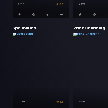
2017
2019
6.3
Spellbound
Prinz Charming
2024
2018
5.5