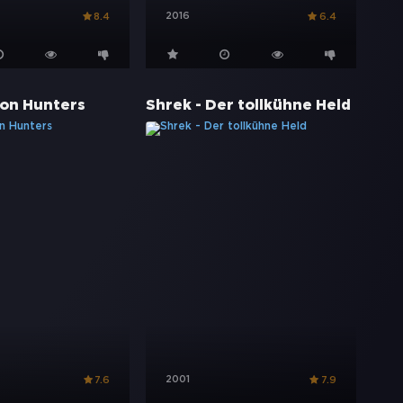
2016
8.4
6.4
on Hunters
Shrek - Der tollkühne Held
2001
7.6
7.9