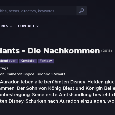
ERIES
CONTACT
dants - Die Nachkommen
(
2015
)
Abenteuer
Komödie
Fantasy
rtega
,
,
on
Cameron Boyce
Booboo Stewart
 Auradon leben alle berühmten Disney-Helden glüc
mmen. Der Sohn von König Biest und Königin Belle,
onbesteigung. Seine erste Amtshandlung besteht da
sten Disney-Schurken nach Auradon einzuladen, wo