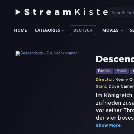
Stream
Kiste
HOME
CATEGORIES
DEUTSCH
MOVIES
S
Descen
Familie
Musik
Director:
Kenny O
Stars:
Dove Camer
Im Königreich
zufrieden zusa
vor seiner Thr
der vier böse
Show More