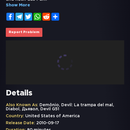
Show More
Facebook
Telegram
Twitter
WhatsApp
Reddit
Share
Report Problem
Details
Also Known As:
Demônio, Devil: La trampa del mal,
Diabol, Дьявол, Devil G51
Country:
United States of America
Release Date:
2010-09-17