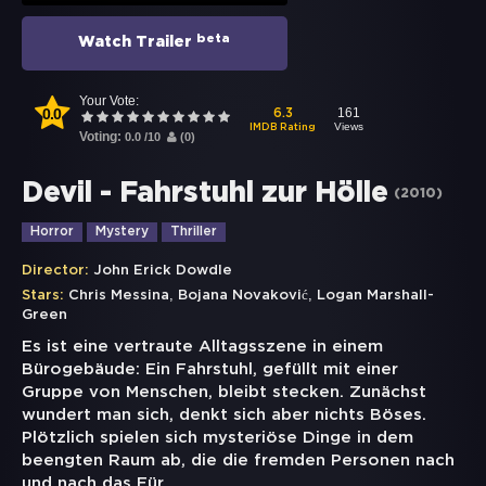
beta
Watch Trailer
Your Vote:
0.0
161
6.3
Views
IMDB Rating
Voting:
0.0
/
10
(
0
)
Devil - Fahrstuhl zur Hölle
(
2010
)
Horror
Mystery
Thriller
Director:
John Erick Dowdle
,
,
Stars:
Chris Messina
Bojana Novaković
Logan Marshall-
Green
Es ist eine vertraute Alltagsszene in einem
Bürogebäude: Ein Fahrstuhl, gefüllt mit einer
Gruppe von Menschen, bleibt stecken. Zunächst
wundert man sich, denkt sich aber nichts Böses.
Plötzlich spielen sich mysteriöse Dinge in dem
beengten Raum ab, die die fremden Personen nach
und nach das Für
...