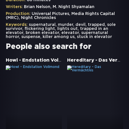
Duration:
80 minutes
Writers:
Brian Nelson, M. Night Shyamalan
Production:
Universal Pictures, Media Rights Capital
(MRC), Night Chronicles
Keywords:
supernatural
,
murder
,
devil
,
trapped
,
sole
survivor
,
flickering light
,
lights out
,
trapped in an
elevator
,
broken elevator
,
elevator
,
supernatural
horror
,
suspense
,
killer among us
,
stuck in elevator
People also search for
Howl - Endstation Vollmond
Hereditary - Das Vermächtnis