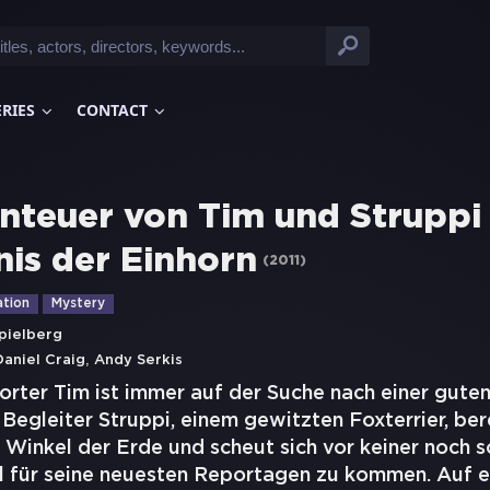
ERIES
CONTACT
nteuer von Tim und Struppi 
is der Einhorn
(
2011
)
tion
Mystery
pielberg
,
Daniel Craig
Andy Serkis
rter Tim ist immer auf der Suche nach einer guten
Begleiter Struppi, einem gewitzten Foxterrier, bere
Winkel der Erde und scheut sich vor keiner noch s
l für seine neuesten Reportagen zu kommen. Auf e