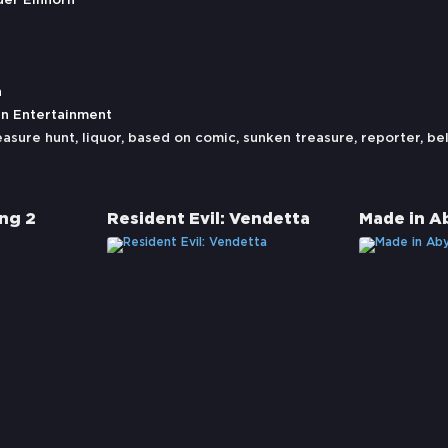
der Einhorn
h
in Entertainment
easure hunt
,
liquor
,
based on comic
,
sunken treasure
,
reporter
,
be
ng 2
Resident Evil: Vendetta