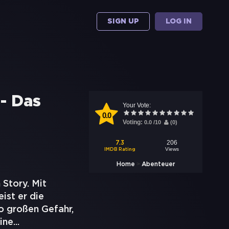
SIGN UP
LOG IN
- Das
Your Vote:
0.0
Voting:
0.0
/
10
(
0
)
206
7.3
Views
IMDB Rating
>
Home
Abenteuer
 Story. Mit
ist er die
o großen Gefahr,
ine
...