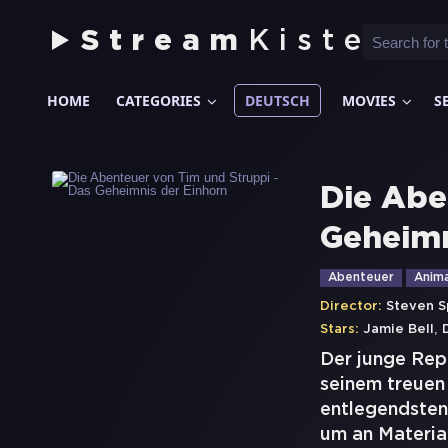
Stream
Kiste
HOME
CATEGORIES
DEUTSCH
MOVIES
S
Die Abe
Geheimn
Abenteuer
Anima
Director:
Steven S
,
Stars:
Jamie Bell
Der junge Repo
seinem treuen 
entlegendsten 
um an Materia