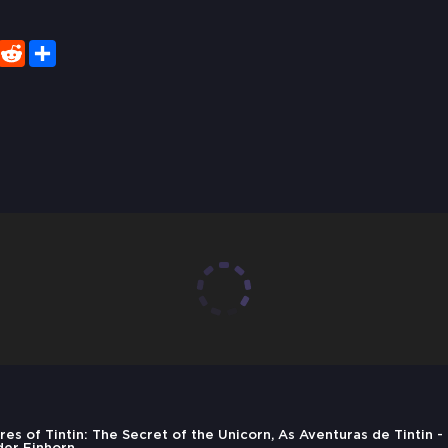
er
WhatsApp
Reddit
Share
es of Tintin: The Secret of the Unicorn, As Aventuras de Tintin -