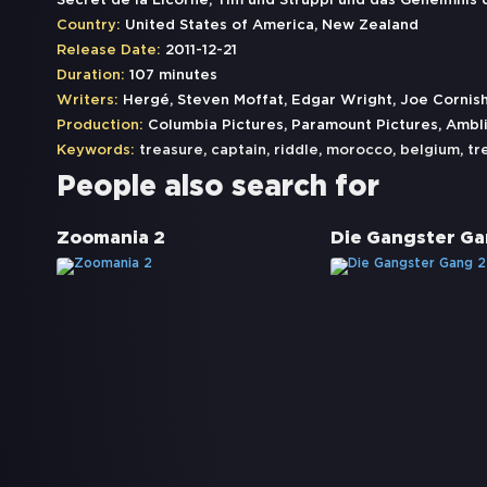
Secret de la Licorne, Tim und Struppi und das Geheimnis 
Country:
United States of America, New Zealand
Release Date:
2011-12-21
Duration:
107 minutes
Writers:
Hergé, Steven Moffat, Edgar Wright, Joe Cornis
Production:
Columbia Pictures, Paramount Pictures, Ambl
Keywords:
treasure
,
captain
,
riddle
,
morocco
,
belgium
,
tr
People also search for
Zoomania 2
Die Gangster Ga