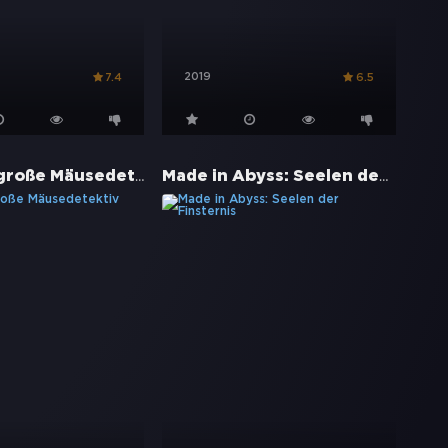
2019
7.4
6.5
Basil, der große Mäusedetektiv
Made in Abyss: Seelen der Finsternis