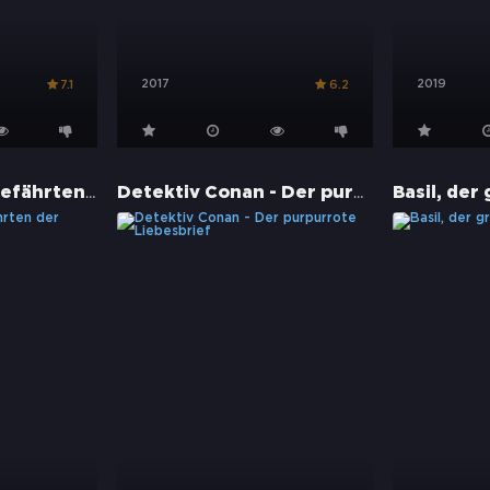
2017
2019
7.1
6.2
Made in Abyss: Gefährten der Dämmerung
Detektiv Conan - Der purpurrote Liebesbrief