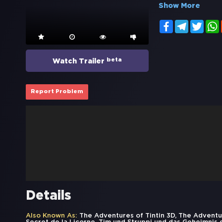
Show More
Facebook
Telegram
Twitt
beta
Watch Trailer
Report Problem
Details
Also Known As:
The Adventures of Tintin 3D, The Adventur