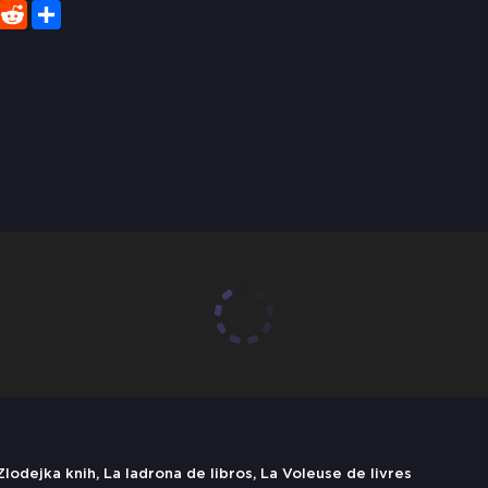
er
WhatsApp
Reddit
Share
odejka knih, La ladrona de libros, La Voleuse de livres