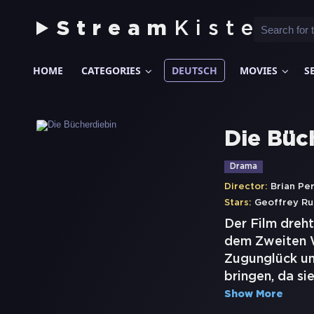
Stream
Kiste
HOME
CATEGORIES
DEUTSCH
MOVIES
S
Die Büc
Drama
Director:
Brian Per
Stars:
Geoffrey Ru
Der Film dreht
dem Zweiten W
Zugunglück um
bringen, da si
Show More