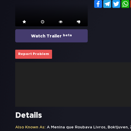
Facebook
Telegram
Twitt
beta
Watch Trailer
Report Problem
Details
Also Known As:
A Menina que Roubava Livros, Boktjuven, Zl