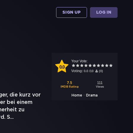
SIGN UP
LOG IN
Your Vote:
0.0
Voting:
0.0
/
10
(
0
)
111
7.5
Views
IMDB Rating
er, die kurz vor
>
Home
Drama
er bei einem
herheit zu
d. S
...