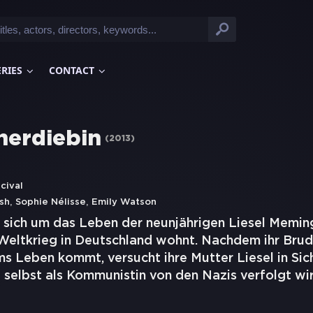
ERIES
CONTACT
herdiebin
(
2013
)
cival
,
,
sh
Sophie Nélisse
Emily Watson
 sich um das Leben der neunjährigen Liesel Meming
eltkrieg in Deutschland wohnt. Nachdem ihr Brud
s Leben kommt, versucht ihre Mutter Liesel in Sic
e selbst als Kommunistin von den Nazis verfolgt wir