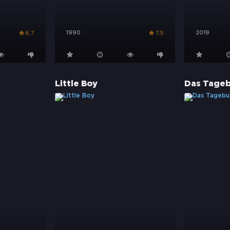
1990
2019
6.7
7.5
Little Boy