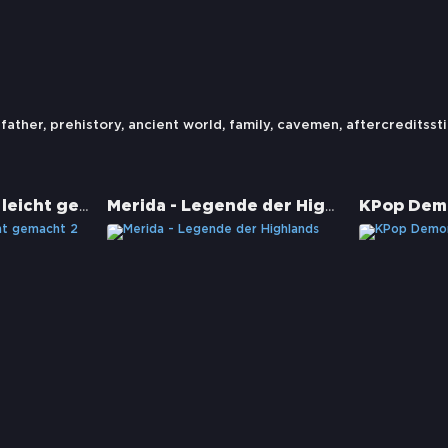
,
father
,
prehistory
,
ancient world
,
family
,
cavemen
,
aftercreditsst
Drachenzähmen leicht gemacht 2
Merida - Legende der Highlands
KPop Dem