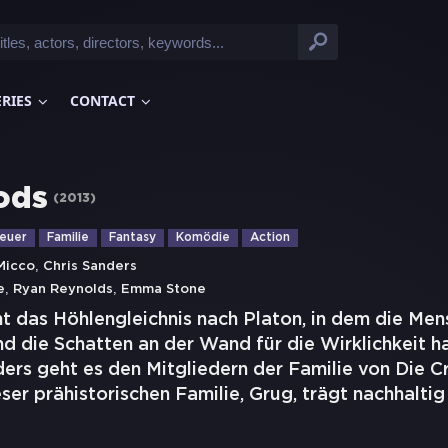
ERIES
CONTACT
ods
(
2013
)
euer
Familie
Fantasy
Komödie
Action
,
Micco
Chris Sanders
,
,
e
Ryan Reynolds
Emma Stone
t das Höhlengleichnis nach Platon, in dem die Mens
d die Schatten an der Wand für die Wirklichkeit h
ers geht es den Mitgliedern der Familie von Die C
er prähistorischen Familie, Grug, trägt nachhaltig