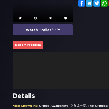
Facebook
Telegram
Twitt
beta
Watch Trailer
Report Problem
Details
Also Known As:
Crood Awakening, 克鲁德一家, The Croods: 3