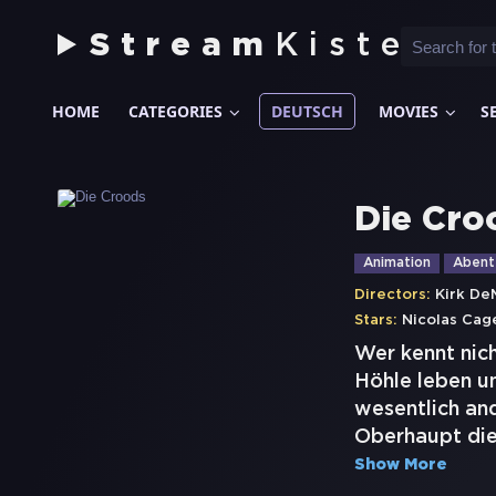
Stream
Kiste
HOME
CATEGORIES
DEUTSCH
MOVIES
S
Die Cro
Animation
Abent
Directors:
Kirk De
Stars:
Nicolas Cag
Wer kennt nich
Höhle leben un
wesentlich and
Oberhaupt dies
Show More