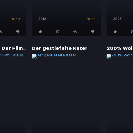
2012
2025
7.8
7.1
Big City Greens - Der Film: Urlaub im All
Der gestiefelte Kater
200% Wol