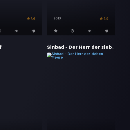
2013
7.6
7.9
Sinbad - Der Herr der sieben Meere
f