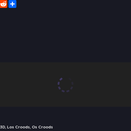
er
WhatsApp
Reddit
Share
D, Los Croods, Os Croods