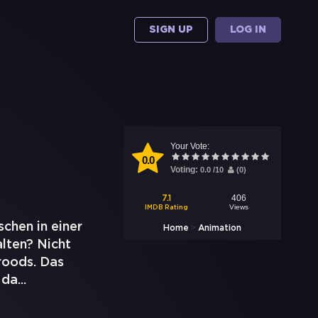
SIGN UP
LOG IN
Your Vote:
0.0
Voting:
0.0
/
10
(
0
)
406
7.1
Views
IMDB Rating
chen in einer
>
Home
Animation
alten? Nicht
roods. Das
 da
...