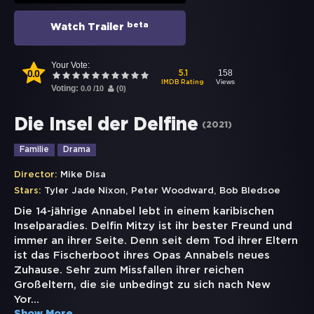
beta
Watch Trailer
Your Vote:
0.0
158
5.1
Views
IMDB Rating
Voting:
0.0
/
10
(
0
)
Die Insel der Delfine
(
2021
)
Familie
Drama
Director:
Mike Disa
,
,
Stars:
Tyler Jade Nixon
Peter Woodward
Bob Bledsoe
Die 14-jährige Annabel lebt in einem karibischen
Inselparadies. Delfin Mitzy ist ihr bester Freund und
immer an ihrer Seite. Denn seit dem Tod ihrer Eltern
ist das Fischerboot ihres Opas Annabels neues
Zuhause. Sehr zum Missfallen ihrer reichen
Großeltern, die sie unbedingt zu sich nach New
Yor
...