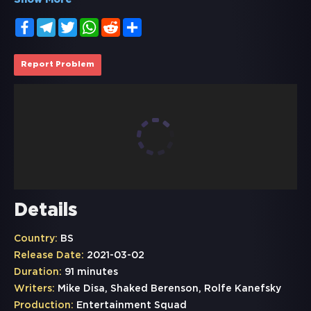
Show More
Facebook
Telegram
Twitter
WhatsApp
Reddit
Share
Report Problem
Details
Country:
BS
Release Date:
2021-03-02
Duration:
91 minutes
Writers:
Mike Disa, Shaked Berenson, Rolfe Kanefsky
Production:
Entertainment Squad