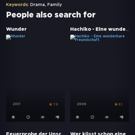
Keywords:
Drama
,
Family
People also search for
Hachiko - Eine wunderbare Freundschaft
Wunder
2017
2009
7.9
8.1
Feuerprobe der Unschuld
Wer küsst schon einen Leguan?