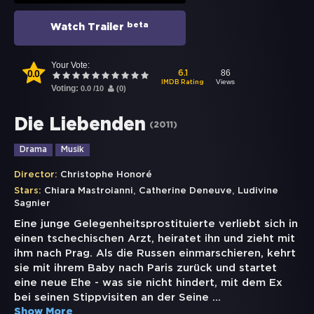
beta
Watch Trailer
Your Vote:
0.0
86
6.1
Views
IMDB Rating
Voting:
0.0
/
10
(
0
)
Die Liebenden
(
2011
)
Drama
Musik
Director:
Christophe Honoré
,
,
Stars:
Chiara Mastroianni
Catherine Deneuve
Ludivine
Sagnier
Eine junge Gelegenheitsprostituierte verliebt sich in
einen tschechischen Arzt, heiratet ihn und zieht mit
ihm nach Prag. Als die Russen einmarschieren, kehrt
sie mit ihrem Baby nach Paris zurück und startet
eine neue Ehe - was sie nicht hindert, mit dem Ex
bei seinen Stippvisiten an der Seine
...
Show More