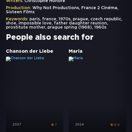
Writers:
Christophe Honoré
Production:
Why Not Productions, France 2 Cinéma,
Sixteen Films
Keywords:
paris
,
france
,
1970s
,
prague
,
czech republic
,
shoe
,
impossible love
,
father daughter reunion
,
prostitute mother
,
prague spring (1968)
,
1960s
People also search for
Chanson der Liebe
Maria
2007
2024
7
6.4