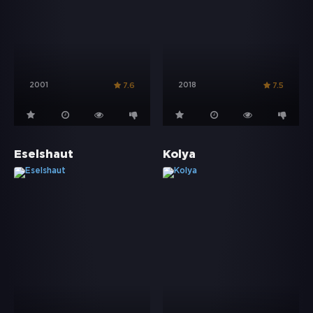
2001
2018
7.6
7.5
Eselshaut
Kolya