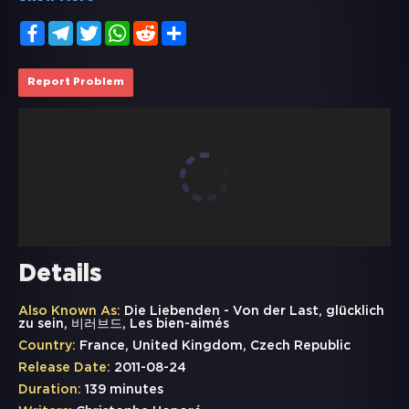
Facebook
Telegram
Twitter
WhatsApp
Reddit
Share
Report Problem
Details
Also Known As:
Die Liebenden - Von der Last, glücklich
zu sein, 비러브드, Les bien-aimés
Country:
France, United Kingdom, Czech Republic
Release Date:
2011-08-24
Duration:
139 minutes