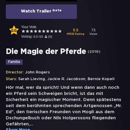
beta
Watch Trailer
Your Vote:
0.0
73
5.5
Views
IMDB Rating
Voting:
0.0
/
10
(
0
)
Die Magie der Pferde
(
2016
)
Familie
Director:
John Rogers
,
,
Stars:
Sarah Lieving
Jackie R. Jacobson
Bernie Kopell
Hör mal, wer da spricht! Und wenn dann auch noch
ein Pferd sein Schweigen bricht, ist das mit
Sicherheit ein magischer Moment. Denn spätestens
seit dem berühmten sprechenden Artgenossen „Mr.
Ed“, den tierischen Freunden von Mogli aus dem
Dschungelbuch oder Nils Holgerssons fliegenden
Gefährten,
...