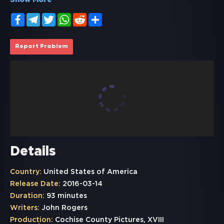
Show More
Facebook
Telegram
Twitter
WhatsApp
Reddit
Share
Report Problem
Details
Country:
United States of America
Release Date:
2016-03-14
Duration:
93 minutes
Writers:
John Rogers
Production:
Cochise County Pictures, XVIII