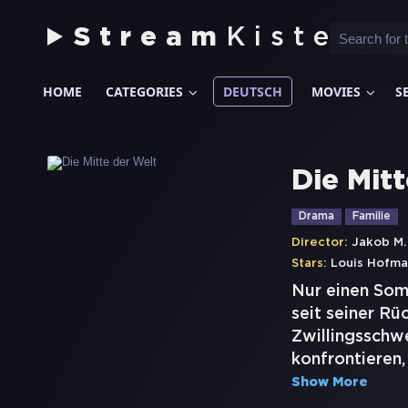
Stream
Kiste
HOME
CATEGORIES
DEUTSCH
MOVIES
S
Die Mit
Drama
Familie
Director:
Jakob M.
Stars:
Louis Hofm
Nur einen Som
seit seiner Rü
Zwillingsschw
konfrontieren, 
Show More