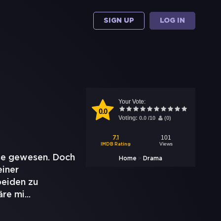
SIGN UP
LOG IN
Your Vote:
0.0
Voting:
0.0
/
10
(
0
)
101
7.1
Views
IMDB Rating
use gewesen. Doch
>
Home
Drama
einer
beiden zu
äre mi
...