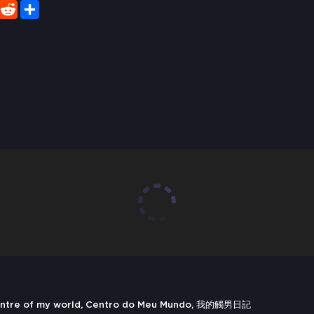
er
WhatsApp
Reddit
Share
ntre of my world, Centro do Meu Mundo, 我的觸男日記