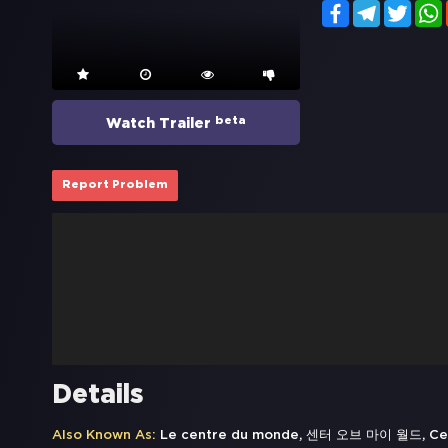
Facebook
Telegram
Twitt
beta
Watch Trailer
Report Problem
Details
Also Known As:
Le centre du monde, 센터 오브 마이 월드, Ce