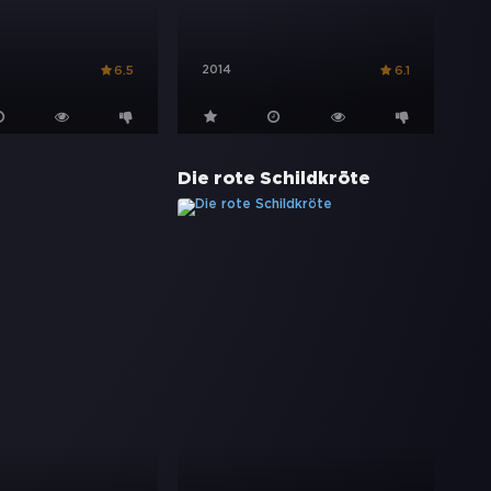
2014
6.5
6.1
Die rote Schildkröte