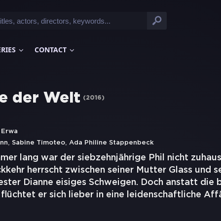
ERIES
CONTACT
te der Welt
(
2016
)
 Erwa
,
,
ann
Sabine Timoteo
Ada Philine Stappenbeck
mer lang war der siebzehnjährige Phil nicht zuha
ckkehr herrscht zwischen seiner Mutter Glass und s
ester Dianne eisiges Schweigen. Doch anstatt die 
flüchtet er sich lieber in eine leidenschaftliche Aff