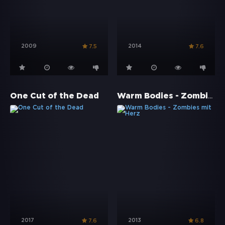
2009
2014
7.5
7.6
Warm Bodies - Zombies mit Herz
One Cut of the Dead
2017
2013
7.6
6.8