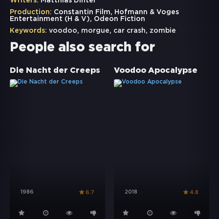
Writers:
Matthias Dinter
Production:
Constantin Film, Hofmann & Voges
Entertainment (H & V), Odeon Fiction
Keywords:
voodoo
,
morgue
,
car crash
,
zombie
People also search for
Die Nacht der Creeps
Voodoo Apocalypse
1986
2018
6.7
4.8