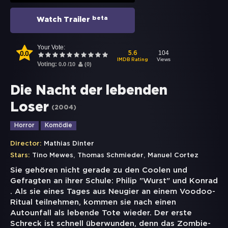
beta
Watch Trailer
Your Vote:
0.0
104
5.6
Views
IMDB Rating
Voting:
0.0
/
10
(
0
)
Die Nacht der lebenden
Loser
(
2004
)
Horror
Komödie
Director:
Mathias Dinter
,
,
Stars:
Tino Mewes
Thomas Schmieder
Manuel Cortez
Sie gehören nicht gerade zu den Coolen und
Gefragten an ihrer Schule: Philip "Wurst" und Konrad
. Als sie eines Tages aus Neugier an einem Voodoo-
Ritual teilnehmen, kommen sie nach einen
Autounfall als lebende Tote wieder. Der erste
Schreck ist schnell überwunden, denn das Zombie-