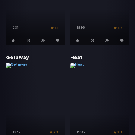
2014
1998
7.1
7.2
Getaway
Heat
1972
1995
7.3
8.3