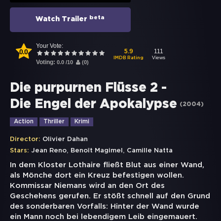
beta
Watch Trailer
Your Vote:
0.0
111
5.9
Views
IMDB Rating
Voting:
0.0
/
10
(
0
)
Die purpurnen Flüsse 2 -
Die Engel der Apokalypse
(
2004
)
Action
Thriller
Krimi
Director:
Olivier Dahan
,
,
Stars:
Jean Reno
Benoît Magimel
Camille Natta
In dem Kloster Lothaire fließt Blut aus einer Wand,
als Mönche dort ein Kreuz befestigen wollen.
Kommissar Niemans wird an den Ort des
Geschehens gerufen. Er stößt schnell auf den Grund
des sonderbaren Vorfalls: Hinter der Wand wurde
ein Mann noch bei lebendigem Leib eingemauert.