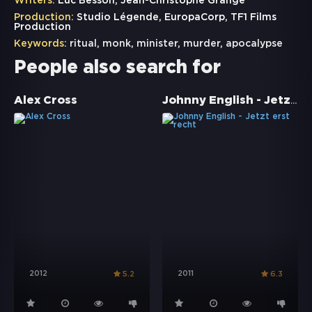
Writers:
Luc Besson, Jean-Christophe Grangé
Production:
Studio Légende, EuropaCorp, TF1 Films
Production
Keywords:
ritual
,
monk
,
minister
,
murder
,
apocalypse
People also search for
Johnny English - Jetzt erst recht
Alex Cross
2012
2011
5.2
6.3