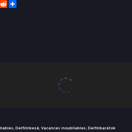
er
WhatsApp
Reddit
Share
ables, Delfiinikesä, Vacances inoubliables, Delfinbarátok