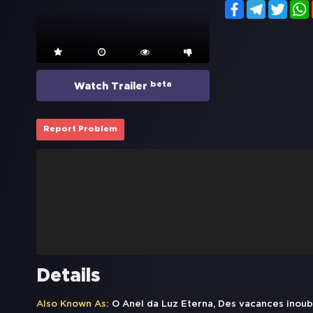
Facebook
Telegram
Twitt
beta
Watch Trailer
Report Problem
Details
Also Known As:
O Anel da Luz Eterna, Des vacances inoubli