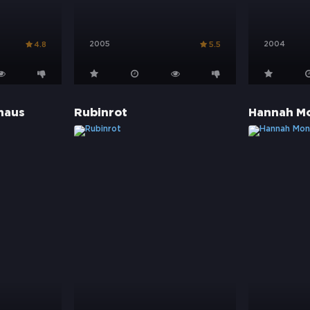
2005
2004
4.8
5.5
haus
Rubinrot
Hannah Mo