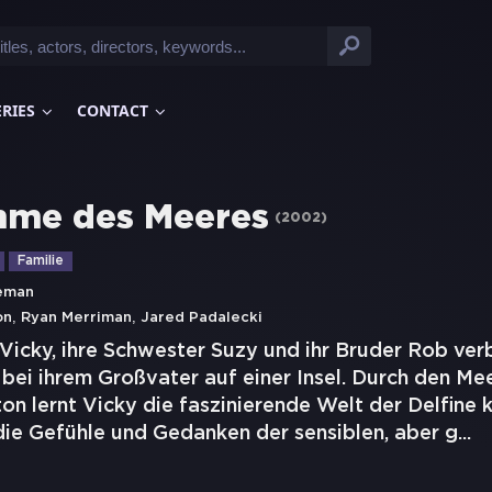
ERIES
CONTACT
mme des Meeres
(
2002
)
Familie
eman
,
,
on
Ryan Merriman
Jared Padalecki
 Vicky, ihre Schwester Suzy und ihr Bruder Rob ver
bei ihrem Großvater auf einer Insel. Durch den Me
 lernt Vicky die faszinierende Welt der Delfine k
 die Gefühle und Gedanken der sensiblen, aber g
...