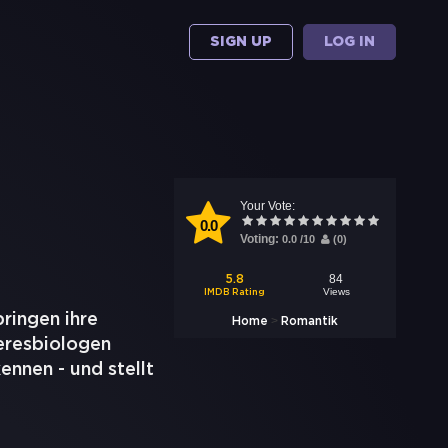
SIGN UP
LOG IN
Your Vote:
0.0
Voting:
0.0
/
10
(
0
)
84
5.8
Views
IMDB Rating
bringen ihre
>
Home
Romantik
eresbiologen
ennen - und stellt