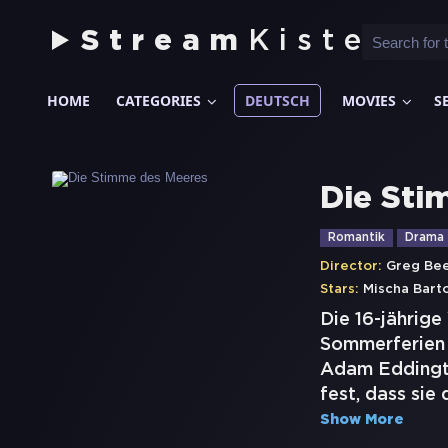
Stream
Kiste
HOME
CATEGORIES
DEUTSCH
MOVIES
S
Die Sti
Romantik
Drama
Director:
Greg Be
Stars:
Mischa Bart
Die 16-jährige
Sommerferien 
Adam Eddington
fest, dass sie
Show More